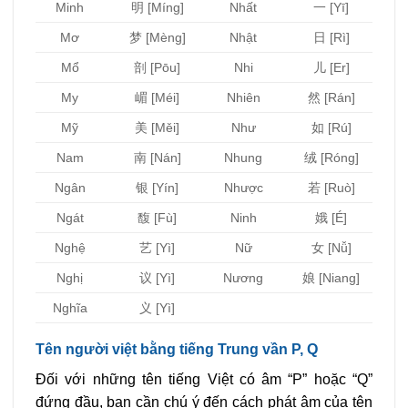
Minh
明 [Míng]
Nhất
一 [Yī]
Mơ
梦 [Mèng]
Nhật
日 [Rì]
Mổ
剖 [Pōu]
Nhi
儿 [Er]
My
嵋 [Méi]
Nhiên
然 [Rán]
Mỹ
美 [Měi]
Như
如 [Rú]
Nam
南 [Nán]
Nhung
绒 [Róng]
Ngân
银 [Yín]
Nhược
若 [Ruò]
Ngát
馥 [Fù]
Ninh
娥 [É]
Nghệ
艺 [Yì]
Nữ
女 [Nǚ]
Nghị
议 [Yì]
Nương
娘 [Niang]
Nghĩa
义 [Yì]
Tên người việt bằng tiếng Trung vần P, Q
Đối với những tên tiếng Việt có âm “P” hoặc “Q”
đứng đầu, bạn cần chú ý đến cách phát âm của tên