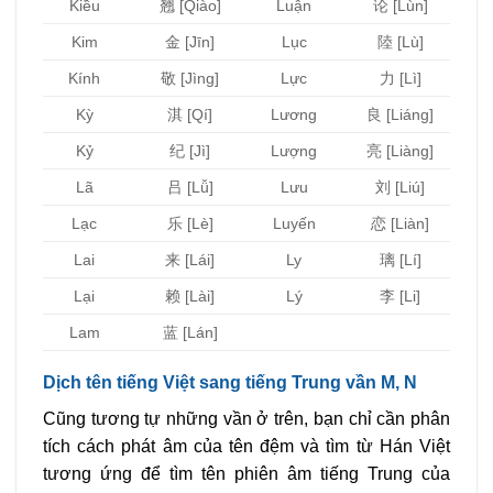
Kiều
翘 [Qiào]
Luận
论 [Lùn]
Kim
金 [Jīn]
Lục
陸 [Lù]
Kính
敬 [Jìng]
Lực
力 [Lì]
Kỳ
淇 [Qí]
Lương
良 [Liáng]
Kỷ
纪 [Jì]
Lượng
亮 [Liàng]
Lã
吕 [Lǚ]
Lưu
刘 [Liú]
Lạc
乐 [Lè]
Luyến
恋 [Liàn]
Lai
来 [Lái]
Ly
璃 [Lí]
Lại
赖 [Lài]
Lý
李 [Li]
Lam
蓝 [Lán]
Dịch tên tiếng Việt sang tiếng Trung vần M, N
Cũng tương tự những vần ở trên, bạn chỉ cần phân
tích cách phát âm của tên đệm và tìm từ Hán Việt
tương ứng để tìm tên phiên âm tiếng Trung của