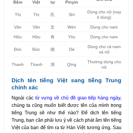
Đệm
Việt
tự
Pinyin
Dùng cho nữ (nay
Thị
Thị
氏
Shì
ít dùng)
Văn
Văn
文
Wén
Dùng cho nam
Hữu
Hữu
有
Yǒu
Dùng cho nam
Dùng cho cả nam
Đức
Đức
德
Dé
và nữ
Thường dùng cho
Thanh
Thanh
清
Qīng
nữ
Dịch tên tiếng Việt sang tiếng Trung
chính xác
Ngoài các
từ vựng về chủ đề giao tiếp hàng ngày
,
chúng ta cũng muốn biết được tên của mình trong
tiếng Trung sẽ như thế nào? Để dịch tên tiếng
Trung, bạn cần phải lưu ý về cách phát âm tên tiếng
Việt của bạn để tìm ra từ Hán Việt tương ứng. Sau