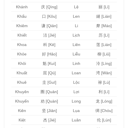
Khánh
庆 [Qìng]
Lệ
丽 [Lì]
Khẩu
口 [Kǒu]
Len
縺 [Lián]
Khiêm
谦 [Qiān]
Li
犛 [Máo]
Khiết
洁 [Jié]
Lịch
历 [Lì]
Khoa
科 [Kē]
Liên
莲 [Lián]
Khỏe
好 [Hǎo]
Liễu
柳 [Liǔ]
Khôi
魁 [Kuì]
Linh
泠 [Líng]
Khuất
屈 [Qū]
Loan
湾 [Wān]
Khuê
圭 [Guī]
Lộc
禄 [Lù]
Khuyên
圈 [Quān]
Lợi
利 [Lì]
Khuyến
劝 [Quàn]
Long
龙 [Lóng]
Kiên
坚 [Jiān]
Lụa
绸 [Chóu]
Kiệt
杰 [Jié]
Luân
伦 [Lún]