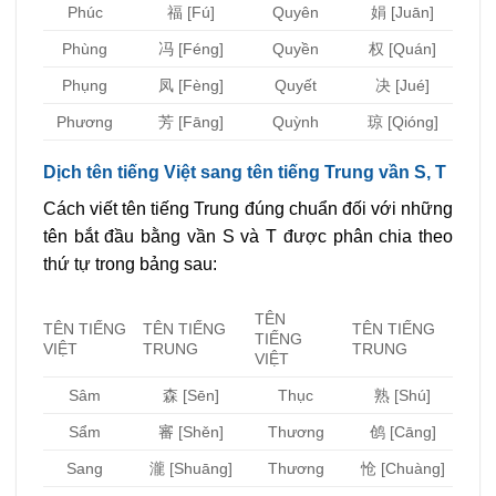
Phúc
福 [Fú]
Quyên
娟 [Juān]
Phùng
冯 [Féng]
Quyền
权 [Quán]
Phụng
凤 [Fèng]
Quyết
决 [Jué]
Phương
芳 [Fāng]
Quỳnh
琼 [Qióng]
Dịch tên tiếng Việt sang tên tiếng Trung vần S, T
Cách viết tên tiếng Trung đúng chuẩn đối với những
tên bắt đầu bằng vần S và T được phân chia theo
thứ tự trong bảng sau:
TÊN
TÊN TIẾNG
TÊN TIẾNG
TÊN TIẾNG
TIẾNG
VIỆT
TRUNG
TRUNG
VIỆT
Sâm
森 [Sēn]
Thục
熟 [Shú]
Sẩm
審 [Shěn]
Thương
鸧 [Cāng]
Sang
瀧 [Shuāng]
Thương
怆 [Chuàng]