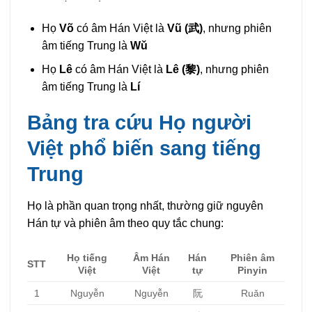
Họ
Võ
có âm Hán Việt là
Vũ (武)
, nhưng phiên
âm tiếng Trung là
Wǔ
Họ
Lê
có âm Hán Việt là
Lê (黎)
, nhưng phiên
âm tiếng Trung là
Lí
Bảng tra cứu Họ người
Việt phổ biến sang tiếng
Trung
Họ là phần quan trọng nhất, thường giữ nguyên
Hán tự và phiên âm theo quy tắc chung:
Họ tiếng
Âm Hán
Hán
Phiên âm
STT
Việt
Việt
tự
Pinyin
1
Nguyễn
Nguyễn
阮
Ruǎn