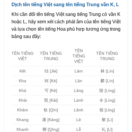
Dịch tên tiếng Việt sang tên tiếng Trung vần K, L
Khi cần đổi tên tiếng Việt sang tiếng Trung có vần K
hoặc L, hãy xem xét cách phát âm của tên tiếng Việt
và lựa chọn tên tiếng Hoa phù hợp tương ứng trong
bảng sau đây:
TÊN
TÊN TIẾNG
TÊN TIẾNG
TÊN TIẾNG
TIẾNG
VIỆT
TRUNG
TRUNG
VIỆT
Kết
结 [Jié]
Lâm
林 [Lín]
Kha
轲 [Kē]
Lân
麟 [Lín]
Khả
可 [Kě]
Lăng
陵 [Líng]
Khải
凯 [Kǎi]
Lành
令 [Lìng]
Khâm
钦 [Qīn]
Lãnh
领 [Lǐng]
Khang
康 [Kāng]
Lê
黎 [Lí]
Khanh
卿 [Qīng]
Lễ
礼 [Lǐ]