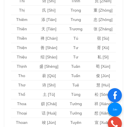
Thi
诗 [Shī]
Trinh
贞 [Zhēn]
Thị
氏 [Shì]
Trọng
重 [Zhòng]
Thiêm
添 [Tiān]
Trung
忠 [Zhōng]
Thiên
天 [Tiān]
Trương
张 [Zhāng]
Thiền
禅 [Chán]
Tú
宿 [Sù]
Thiện
善 [Shàn]
Tư
胥 [Xū]
Thiệu
绍 [Shào]
Tư
私 [Sī]
Thịnh
盛 [Shèng]
Tuân
荀 [Xún]
Tho
萩 [Qiū]
Tuấn
俊 [Jùn]
Thơ
诗 [Shī]
Tuệ
慧 [Huì]
Thổ
土 [Tǔ]
Tùng
松 [Sōng]
Thoa
釵 [Chāi]
Tường
祥 [Xiáng]
Zalo
Thoại
话 [Huà]
Tưởng
想 [Xiǎng]
Thoan
竣 [Jùn]
Tuyên
宣 [Xuān]