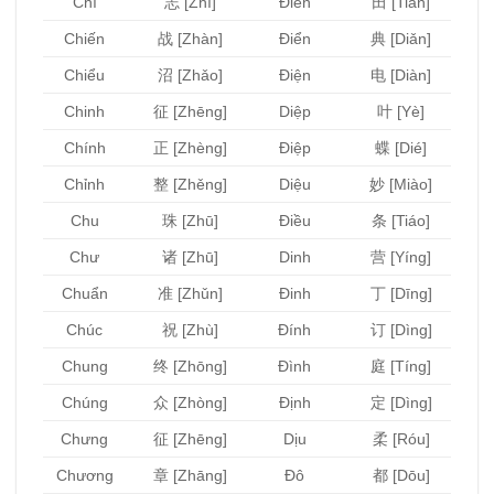
Chí
志 [Zhì]
Điền
田 [Tián]
Chiến
战 [Zhàn]
Điển
典 [Diǎn]
Chiểu
沼 [Zhǎo]
Điện
电 [Diàn]
Chinh
征 [Zhēng]
Diệp
叶 [Yè]
Chính
正 [Zhèng]
Điệp
蝶 [Dié]
Chỉnh
整 [Zhěng]
Diệu
妙 [Miào]
Chu
珠 [Zhū]
Điều
条 [Tiáo]
Chư
诸 [Zhū]
Dinh
营 [Yíng]
Chuẩn
准 [Zhǔn]
Đinh
丁 [Dīng]
Chúc
祝 [Zhù]
Đính
订 [Dìng]
Chung
终 [Zhōng]
Đình
庭 [Tíng]
Chúng
众 [Zhòng]
Định
定 [Dìng]
Chưng
征 [Zhēng]
Dịu
柔 [Róu]
Chương
章 [Zhāng]
Đô
都 [Dōu]