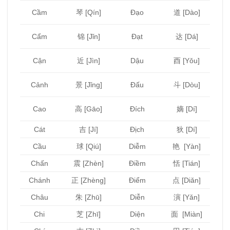
琴 [Qín]
Đạo
道 [Dào]
Cầm
锦 [Jǐn]
Đạt
达 [Dá]
Cẩm
Cận
近 [Jìn]
Dậu
酉 [Yǒu]
景 [Jǐng]
Đấu
Cảnh
斗 [Dòu]
Cao
高 [Gāo]
Đích
嫡 [Dí]
Cát
吉 [Jí]
Địch
狄 [Dí]
Cầu
球 [Qiú]
Diễm
艳 [Yàn]
Chấn
震 [Zhèn]
Điềm
恬 [Tián]
Chánh
正 [Zhèng]
Điểm
点 [Diǎn]
Châu
朱 [Zhū]
Diễn
演 [Yǎn]
Chi
芝 [Zhī]
Diện
面 [Miàn]