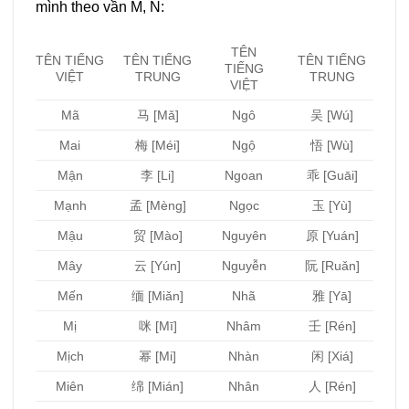
mình theo vần M, N:
TÊN
TÊN TIẾNG
TÊN TIẾNG
TÊN TIẾNG
TIẾNG
VIỆT
TRUNG
TRUNG
VIỆT
Mã
马 [Mǎ]
Ngô
吴 [Wú]
Mai
梅 [Méi]
Ngộ
悟 [Wù]
Mận
李 [Li]
Ngoan
乖 [Guāi]
Mạnh
孟 [Mèng]
Ngọc
玉 [Yù]
Mậu
贸 [Mào]
Nguyên
原 [Yuán]
Mây
云 [Yún]
Nguyễn
阮 [Ruǎn]
Mến
缅 [Miǎn]
Nhã
雅 [Yā]
Mị
咪 [Mī]
Nhâm
壬 [Rén]
Mịch
幂 [Mi]
Nhàn
闲 [Xiá]
Miên
绵 [Mián]
Nhân
人 [Rén]