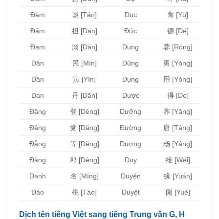
Đàm
谈 [Tán]
Dục
育 [Yù]
Đảm
担 [Dān]
Đức
德 [Dé]
Đạm
淡 [Dàn]
Dung
蓉 [Róng]
Dân
民 [Mín]
Dũng
勇 [Yǒng]
Dần
寅 [Yín]
Dụng
用 [Yòng]
Đan
丹 [Dān]
Được
得 [De]
Đăng
登 [Dēng]
Dưỡng
养 [Yǎng]
Đảng
党 [Dǎng]
Đường
唐 [Táng]
Đẳng
等 [Děng]
Dương
杨 [Yáng]
Đặng
邓 [Dèng]
Duy
维 [Wéi]
Danh
名 [Míng]
Duyên
缘 [Yuán]
Đào
桃 [Táo]
Duyệt
阅 [Yuè]
Dịch tên tiếng Việt sang tiếng Trung vần G, H