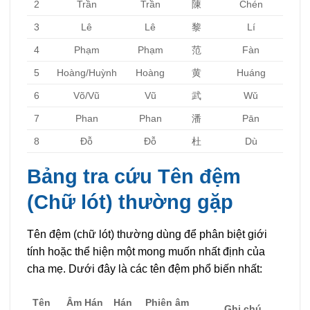
2
Trần
Trần
陳
Chén
3
Lê
Lê
黎
Lí
4
Phạm
Phạm
范
Fàn
5
Hoàng/Huỳnh
Hoàng
黄
Huáng
6
Võ/Vũ
Vũ
武
Wǔ
7
Phan
Phan
潘
Pān
8
Đỗ
Đỗ
杜
Dù
Bảng tra cứu Tên đệm
(Chữ lót) thường gặp
Tên đệm (chữ lót) thường dùng để phân biệt giới
tính hoặc thể hiện một mong muốn nhất định của
cha mẹ. Dưới đây là các tên đệm phổ biến nhất:
Tên
Âm Hán
Hán
Phiên âm
Ghi chú