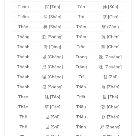
Thám
探 [Tàn]
Tôn
孙 [Sūn]
Thắm
深 [Shēn]
Trà
茶 [Chá]
Thần
神 [Shén]
Trâm
簪 (Zān )
Thắng
胜 [Shèng]
Trầm
沉 [Chén]
Thanh
青 [Qīng]
Trần
陈 [Chén]
Thành
城 [Chéng]
Trang
妝 [Zhuāng]
Thành
成 [Chéng]
Tráng
壮 [Zhuàng]
Thành
诚 [Chéng]
Trí
智 [Zhì]
Thạnh
盛 [Shèng]
Triển
展 [Zhǎn]
Thao
洮 [Táo]
Triết
哲 [Zhé]
Thảo
草 [Cǎo]
Triều
朝 [Cháo]
Thế
世 [Shì]
Triệu
赵 [Zhào]
Thế
世 [Shì]
Trịnh
郑 [Zhèng]