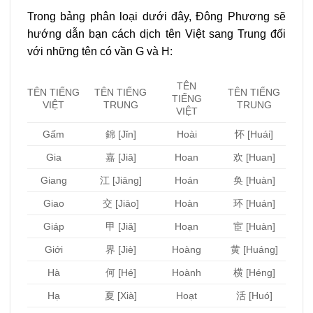
Trong bảng phân loại dưới đây, Đông Phương sẽ
hướng dẫn bạn cách dịch tên Việt sang Trung đối
với những tên có vần G và H:
TÊN
TÊN TIẾNG
TÊN TIẾNG
TÊN TIẾNG
TIẾNG
VIỆT
TRUNG
TRUNG
VIỆT
Gấm
錦 [Jǐn]
Hoài
怀 [Huái]
Gia
嘉 [Jiā]
Hoan
欢 [Huan]
Giang
江 [Jiāng]
Hoán
奂 [Huàn]
Giao
交 [Jiāo]
Hoàn
环 [Huán]
Giáp
甲 [Jiǎ]
Hoạn
宦 [Huàn]
Giới
界 [Jiè]
Hoàng
黄 [Huáng]
Hà
何 [Hé]
Hoành
横 [Héng]
Hạ
夏 [Xià]
Hoạt
活 [Huó]