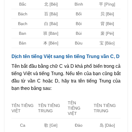
Bắc
北 [Běi]
Bình
平 [Píng]
Bách
百 [Bǎi]
Bối
贝 [Bèi]
Bạch
白 [Bái]
Bội
背 [Bèi]
Ban
班 [Bān]
Bùi
裴 [Péi]
Bản
本 [Běn]
Bửu
宝 [Bǎo]
Dịch tên tiếng Việt sang tên tiếng Trung vần C, D
Tên bắt đầu bằng chữ C và D khá phổ biến trong cả
tiếng Việt và tiếng Trung. Nếu tên của bạn cũng bắt
đầu từ vần C hoặc D, hãy tra tên tiếng Trung của
bạn theo bảng sau:
TÊN
TÊN TIẾNG
TÊN TIẾNG
TÊN TIẾNG
TIẾNG
VIỆT
TRUNG
TRUNG
VIỆT
歌 [Gē]
Đảo
Ca
岛 [Dǎo]