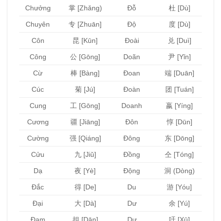
Chưởng
掌 [Zhǎng)
Đỗ
杜 [Dù]
Chuyên
专 [Zhuān]
Độ
度 [Dù]
Côn
昆 [Kūn]
Đoài
兑 [Duì]
Công
公 [Gōng]
Doãn
尹 [Yǐn]
Cừ
棒 [Bàng]
Đoan
端 [Duān]
Cúc
菊 [Jú]
Đoàn
团 [Tuán]
Cung
工 [Gōng]
Doanh
嬴 [Yíng]
Cương
疆 [Jiāng]
Đôn
惇 [Dūn]
Cường
强 [Qiáng]
Đông
东 [Dōng]
Cửu
九 [Jiǔ]
Đồng
仝 [Tóng]
Dạ
夜 [Yè]
Động
洞 (Dòng)
Đắc
得 [De]
Du
游 [Yóu]
Đại
大 [Dà]
Dư
余 [Yú]
Đam
担 [Dān]
Dự
吁 [Xū]