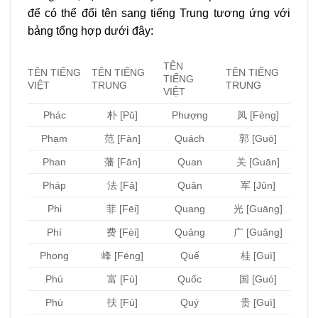
để có thể đổi tên sang tiếng Trung tương ứng với
bảng tổng hợp dưới đây:
TÊN
TÊN TIẾNG
TÊN TIẾNG
TÊN TIẾNG
TIẾNG
VIỆT
TRUNG
TRUNG
VIỆT
Phác
朴 [Pǔ]
Phượng
凤 [Fèng]
Phạm
范 [Fàn]
Quách
郭 [Guō]
Phan
藩 [Fān]
Quan
关 [Guān]
Pháp
法 [Fǎ]
Quân
军 [Jūn]
Phi
菲 [Fēi]
Quang
光 [Guāng]
Phí
费 [Fèi]
Quảng
广 [Guǎng]
Phong
峰 [Fēng]
Quế
桂 [Guì]
Phú
富 [Fù]
Quốc
国 [Guó]
Phù
扶 [Fú]
Quý
贵 [Guì]