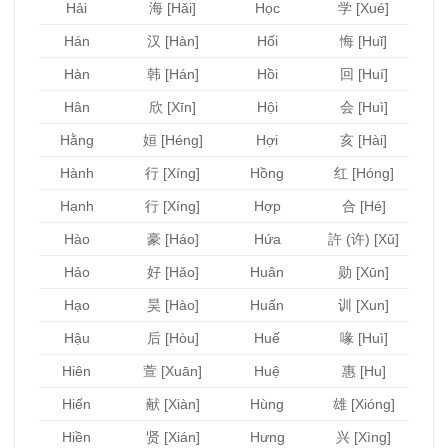
Hải
海 [Hǎi]
Học
学 [Xué]
Hán
汉 [Hàn]
Hối
悔 [Huǐ]
Hàn
韩 [Hán]
Hồi
回 [Huí]
Hân
欣 [Xīn]
Hội
会 [Huì]
Hằng
姮 [Héng]
Hợi
亥 [Hài]
Hành
行 [Xíng]
Hồng
红 [Hóng]
Hạnh
行 [Xíng]
Hợp
合 [Hé]
Hào
豪 [Háo]
Hứa
許 (许) [Xǔ]
Hảo
好 [Hǎo]
Huân
勋 [Xūn]
Hạo
昊 [Hào]
Huấn
训 [Xun]
Hậu
后 [Hòu]
Huế
喙 [Huì]
Hiên
萱 [Xuān]
Huệ
惠 [Hu]
Hiến
献 [Xiàn]
Hùng
雄 [Xióng]
Hiền
贤 [Xián]
Hưng
兴 [Xìng]