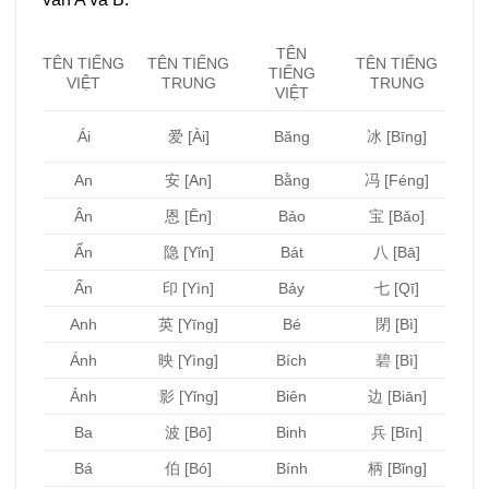
TÊN
TÊN TIẾNG
TÊN TIẾNG
TÊN TIẾNG
TIẾNG
TRUNG
VIỆT
TRUNG
VIỆT
爱 [Ài]
Băng
Ái
冰 [Bīng]
An
安 [An]
Bằng
冯 [Féng]
Ân
恩 [Ēn]
Bảo
宝 [Bǎo]
Ẩn
隐 [Yǐn]
Bát
八 [Bā]
Ấn
印 [Yìn]
Bảy
七 [Qī]
Anh
英 [Yīng]
Bé
閉 [Bì]
Ánh
映 [Yìng]
Bích
碧 [Bì]
Ảnh
影 [Yǐng]
Biên
边 [Biān]
Ba
波 [Bō]
Binh
兵 [Bīn]
Bá
伯 [Bó]
Bính
柄 [Bǐng]