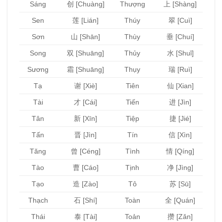
Sáng
创 [Chuàng]
Thượng
上 [Shàng]
Sen
莲 [Lián]
Thúy
翠 [Cuì]
Sơn
山 [Shān]
Thùy
垂 [Chuí]
Song
双 [Shuāng]
Thủy
水 [Shuǐ]
Sương
霜 [Shuāng]
Thụy
瑞 [Ruì]
Tạ
谢 [Xiè]
Tiên
仙 [Xian]
Tài
才 [Cái]
Tiến
进 [Jìn]
Tân
新 [Xīn]
Tiệp
捷 [Jié]
Tấn
晋 [Jìn]
Tín
信 [Xìn]
Tăng
曾 [Céng]
Tình
情 [Qíng]
Tào
曹 [Cáo]
Tịnh
净 [Jìng]
Tạo
造 [Zào]
Tô
苏 [Sū]
Thạch
石 [Shí]
Toàn
全 [Quán]
Thái
泰 [Tài]
Toản
攒 [Zǎn]