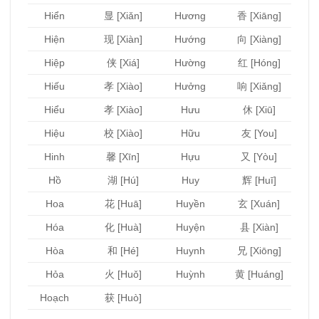
Hiển
显 [Xiǎn]
Hương
香 [Xiāng]
Hiện
现 [Xiàn]
Hướng
向 [Xiàng]
Hiệp
侠 [Xiá]
Hường
红 [Hóng]
Hiếu
孝 [Xiào]
Hưởng
响 [Xiǎng]
Hiểu
孝 [Xiào]
Hưu
休 [Xiū]
Hiệu
校 [Xiào]
Hữu
友 [You]
Hinh
馨 [Xīn]
Hựu
又 [Yòu]
Hồ
湖 [Hú]
Huy
辉 [Huī]
Hoa
花 [Huā]
Huyền
玄 [Xuán]
Hóa
化 [Huà]
Huyện
县 [Xiàn]
Hòa
和 [Hé]
Huynh
兄 [Xiōng]
Hỏa
火 [Huǒ]
Huỳnh
黄 [Huáng]
Hoạch
获 [Huò]