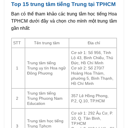
Top 15 trung tâm tiếng Trung tại TPHCM
Bạn có thể tham khảo các trung tâm học tiếng Hoa
TPHCM dưới đây và chọn cho mình một trung tâm
gần nhất:
STT
Tên trung tâm
Địa chỉ
Cơ sở 1: Số 956, Tỉnh
Lộ 43, Bình Chiểu, Thủ
Trung tâm tiếng
Đức, Hồ Chí Minh
1
Trung uy tín Hoa ngữ
Cơ sở 2: Số 270/7
Đông Phương
Hoàng Hoa Thám,
phường 5, Bình Thạnh,
Hồ Chí Minh
Trung tâm tiếng
357 Lê Hồng Phong,
2
Trung Phuong Nam
P.2, Q.10, TP.HCM
Education
Cơ sở 1: 292 Âu Cơ, P.
10, Q. Tân Bình,
Trung tâm học tiếng
TP.HCM
3
Trung Tphcm