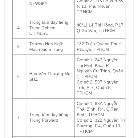
Cơ sở 2: 113 Lê Văn Sỹ,
NEWSKY
P. 13, Phú Nhuận,
TP.HCM
Trung tâm dạy tiếng
40/11 Lê Thị Hồng, P.17,
4
Trung Tphcm
Q.Gò Vấp, Tp HCM
CHINESE
Trường Hoa Ngữ
132 Triệu Quang Phục
5
Mạch Kiếm Hùng
P11,Q5, TPHCM
Cơ sở 1: 247 Nguyễn
Thị Minh Khai, P.
Nguyễn Cư Trinh, Quận
Hoa Văn Thương Mại
6
1, TPHCM
SHZ
Cơ sở 2: 597 Nguyễn
Trãi, P. 7, Quận 5,
TPHCM
Cơ sở 1: 83A Nguyễn
Thái Bình, P.4, Q.Tân
Trung tâm dạy tiếng
Bình, TP.HCM
7
Trung Forward
Cơ sở 2: 322 Nguyễn Tri
Phương, P.4, Quận 10,
TP.HCM