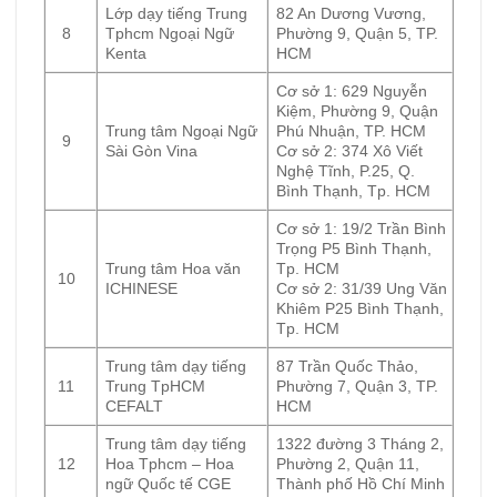
Lớp dạy tiếng Trung
82 An Dương Vương,
8
Tphcm Ngoại Ngữ
Phường 9, Quận 5, TP.
Kenta
HCM
Cơ sở 1: 629 Nguyễn
Kiệm, Phường 9, Quận
Trung tâm Ngoại Ngữ
Phú Nhuận, TP. HCM
9
Sài Gòn Vina
Cơ sở 2: 374 Xô Viết
Nghệ Tĩnh, P.25, Q.
Bình Thạnh, Tp. HCM
Cơ sở 1: 19/2 Trần Bình
Trọng P5 Bình Thạnh,
Trung tâm Hoa văn
Tp. HCM
10
ICHINESE
Cơ sở 2: 31/39 Ung Văn
Khiêm P25 Bình Thạnh,
Tp. HCM
Trung tâm dạy tiếng
87 Trần Quốc Thảo,
11
Trung TpHCM
Phường 7, Quận 3, TP.
CEFALT
HCM
Trung tâm dạy tiếng
1322 đường 3 Tháng 2,
12
Hoa Tphcm – Hoa
Phường 2, Quận 11,
ngữ Quốc tế CGE
Thành phố Hồ Chí Minh