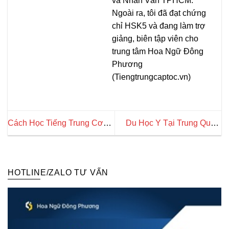
và Nhân Văn TPHCM.
Ngoài ra, tôi đã đạt chứng
chỉ HSK5 và đang làm trợ
giảng, biên tập viên cho
trung tâm Hoa Ngữ Đông
Phương
(Tiengtrungcaptoc.vn)
Cách Học Tiếng Trung Cơ
Du Học Y Tại Trung Quốc:
Bản Hiệu Quả Cho Người
Trường Học, Chi Phí, Điều
Mới Bắt Đầu
Kiện
HOTLINE/ZALO TƯ VẤN