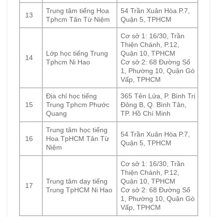
Trung tâm tiếng Hoa
54 Trần Xuân Hòa P.7,
13
Tphcm Tân Từ Niệm
Quận 5, TPHCM
Cơ sở 1: 16/30, Trần
Thiện Chánh, P.12,
Lớp học tiếng Trung
Quận 10, TPHCM
14
Tphcm Ni Hao
Cơ sở 2: 68 Đường Số
1, Phường 10, Quận Gò
Vấp, TPHCM
Địa chỉ học tiếng
365 Tên Lửa, P. Bình Trị
15
Trung Tphcm Phước
Đông B, Q. Bình Tân,
Quang
TP. Hồ Chí Minh
Trung tâm học tiếng
54 Trần Xuân Hòa P.7,
16
Hoa TpHCM Tân Từ
Quận 5, TPHCM
Niệm
Cơ sở 1: 16/30, Trần
Thiện Chánh, P.12,
Trung tâm dạy tiếng
Quận 10, TPHCM
17
Trung TpHCM Ni Hao
Cơ sở 2: 68 Đường Số
1, Phường 10, Quận Gò
Vấp, TPHCM