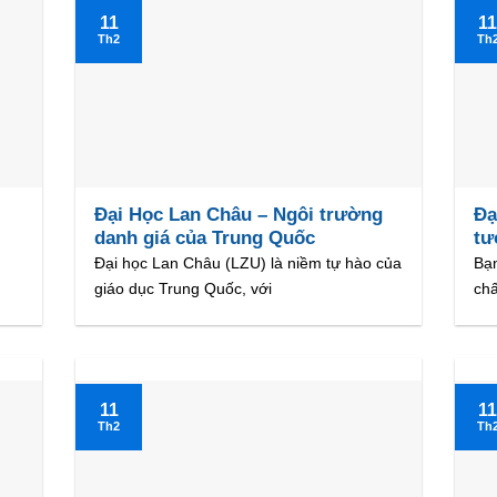
11
1
Th2
Th
Đại Học Lan Châu – Ngôi trường
Đạ
danh giá của Trung Quốc
tư
Đại học Lan Châu (LZU) là niềm tự hào của
Bạn
giáo dục Trung Quốc, với
chấ
11
1
Th2
Th