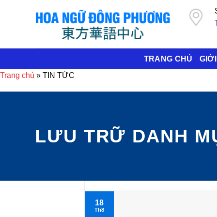
Bỏ
qua
nội
dung
TRANG CHỦ
GIỚI
Trang chủ
»
TIN TỨC
LƯU TRỮ DANH M
18
Th8