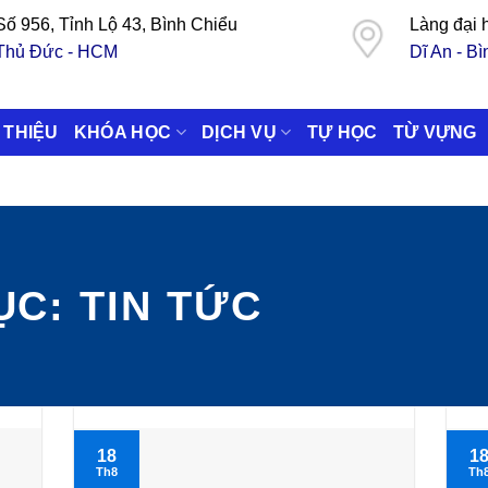
Số 956, Tỉnh Lộ 43, Bình Chiểu
Làng đại
Thủ Đức - HCM
Dĩ An - B
 THIỆU
KHÓA HỌC
DỊCH VỤ
TỰ HỌC
TỪ VỰNG
ỤC:
TIN TỨC
18
1
Th8
Th