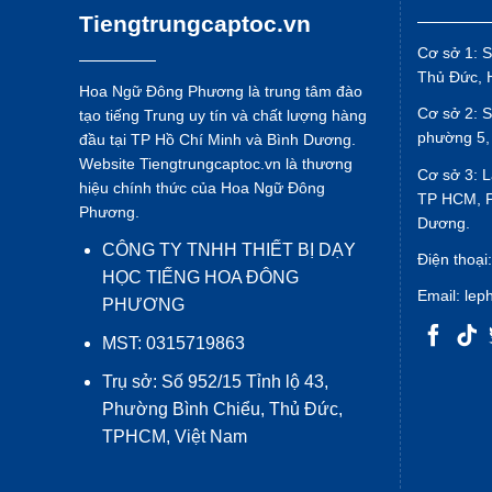
Tiengtrungcaptoc.vn
Cơ sở 1: S
Thủ Đức, 
Hoa Ngữ Đông Phương là trung tâm đào
Cơ sở 2: 
tạo tiếng Trung uy tín và chất lượng hàng
phường 5,
đầu tại TP Hồ Chí Minh và Bình Dương.
Website Tiengtrungcaptoc.vn là thương
Cơ sở 3: L
hiệu chính thức của Hoa Ngữ Đông
TP HCM, P
Phương.
Dương.
CÔNG TY TNHH THIẾT BỊ DẠY
Điện thoại
HỌC TIẾNG HOA ĐÔNG
Email:
lep
PHƯƠNG
MST: 0315719863
Trụ sở: Số 952/15 Tỉnh lộ 43,
Phường Bình Chiểu, Thủ Đức,
TPHCM, Việt Nam