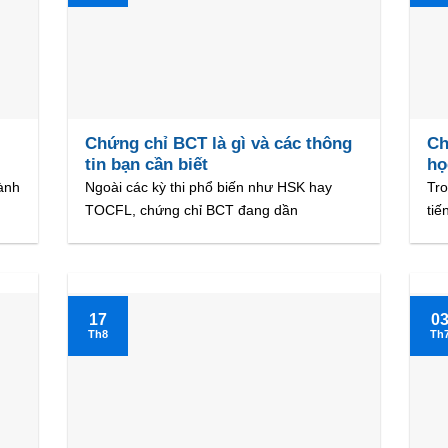
Chứng chỉ BCT là gì và các thông
Ch
tin bạn cần biết
họ
ành
Ngoài các kỳ thi phổ biến như HSK hay
Tr
TOCFL, chứng chỉ BCT đang dần
tiế
17
0
Th8
Th