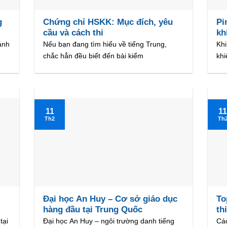
g
Chứng chỉ HSKK: Mục đích, yêu
Pi
cầu và cách thi
kh
ánh
Nếu bạn đang tìm hiểu về tiếng Trung,
Khi
chắc hẳn đều biết đến bài kiểm
khi
11
1
Th2
Th
Đại học An Huy – Cơ sở giáo dục
To
hàng đầu tại Trung Quốc
th
tại
Đại học An Huy – ngôi trường danh tiếng
Các