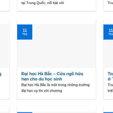
tại Trung Quốc, nổi bật với
Tr
11
1
Th2
Th
g
Đại học Hà Bắc – Cửa ngõ hứa
To
hẹn cho du học sinh
ở 
Đại học Hà Bắc là một trong những trường
Tru
đại học uy tín với chương
tri