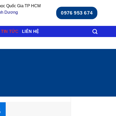
 học Quốc Gia TP HCM
ình Dương
0976 953 674
TIN TỨC
LIÊN HỆ
8
8