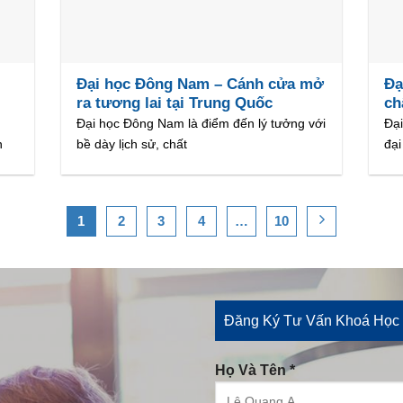
Đại học Đông Nam – Cánh cửa mở
Đạ
ra tương lai tại Trung Quốc
ch
Đại học Đông Nam là điểm đến lý tưởng với
Đại
n
bề dày lịch sử, chất
đại
1
2
3
4
…
10
Đăng Ký Tư Vấn Khoá Học 
Họ Và Tên *