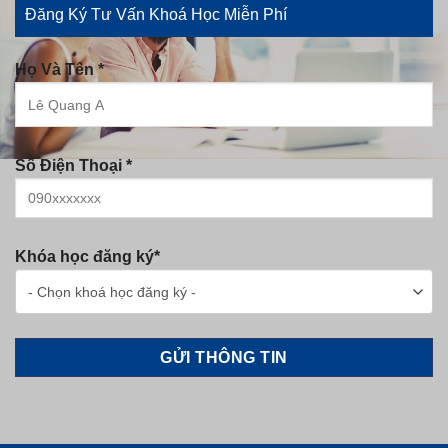
Đăng Ký Tư Vấn Khoá Học Miễn Phí
Họ Và Tên *
Số Điện Thoại *
Khóa học đăng ký*