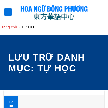
Bỏ
qua
nội
dung
Trang chủ
»
TỰ HỌC
LƯU TRỮ DANH
MỤC:
TỰ HỌC
17
Th8