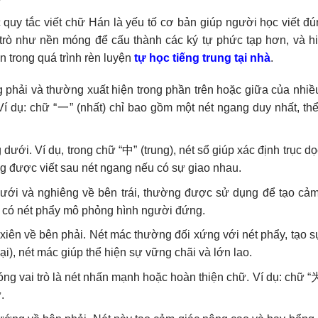
quy tắc viết chữ Hán là yếu tố cơ bản giúp người học viết đú
 trò như nền móng để cấu thành các ký tự phức tạp hơn, và hi
 trong quá trình rèn luyện
tự học tiếng trung tại nhà
.
 phải và thường xuất hiện trong phần trên hoặc giữa của nhiề
í dụ: chữ “一” (nhất) chỉ bao gồm một nét ngang duy nhất, thể
dưới. Ví dụ, trong chữ “中” (trung), nét sổ giúp xác định trục d
ng được viết sau nét ngang nếu có sự giao nhau.
dưới và nghiêng về bên trái, thường được sử dụng để tạo cảm
) có nét phẩy mô phỏng hình người đứng.
xiên về bên phải. Nét mác thường đối xứng với nét phẩy, tạo s
ại), nét mác giúp thể hiện sự vững chãi và lớn lao.
ng vai trò là nét nhấn mạnh hoặc hoàn thiện chữ. Ví dụ: chữ “为
.