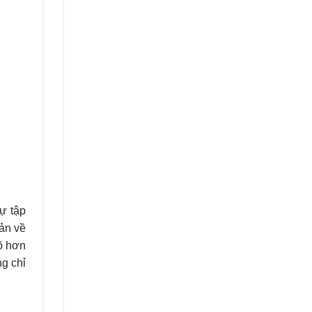
ự tập
ản về
rõ hơn
g chỉ