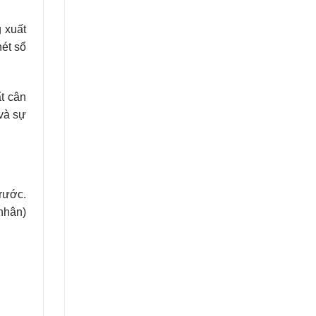
g xuất
nét sổ
ất cân
 và sự
rước.
nhân)