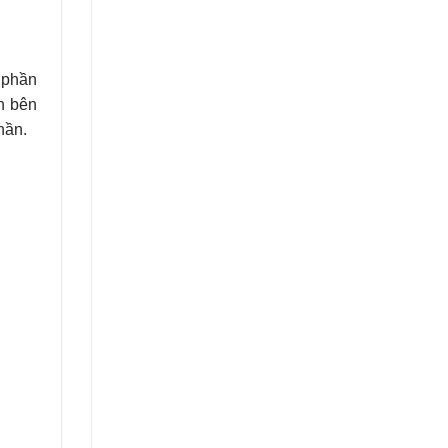
t phần
n bên
hần.