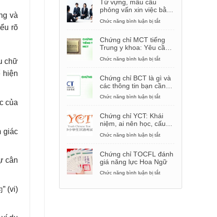
Từ vựng, mẫu câu
phỏng vấn xin việc bằng
ng và
tiếng Trung
Chức năng bình luận bị tắt
ở
ểu rõ
Từ
vựng,
Chứng chỉ MCT tiếng
mẫu
Trung y khoa: Yêu cầu,
câu
cách thi
phỏng
Chức năng bình luận bị tắt
ở
u chữ
vấn
Chứng
xin
 hiện
chỉ
Chứng chỉ BCT là gì và
việc
MCT
các thông tin bạn cần
bằng
tiếng
biết
tiếng
Trung
Chức năng bình luận bị tắt
ở
Trung
ọc của
y
Chứng
khoa:
chỉ
Chứng chỉ YCT: Khái
Yêu
BCT
niệm, ai nên học, cấu
cầu,
là
 giác
trúc đề thi
cách
gì
Chức năng bình luận bị tắt
ở
thi
và
Chứng
các
chỉ
Chứng chỉ TOCFL đánh
thông
YCT:
ự cân
giá năng lực Hoa Ngữ
tin
Khái
bạn
niệm,
Chức năng bình luận bị tắt
ở
cần
ai
Chứng
biết
nên
chỉ
” (vi)
học,
TOCFL
cấu
đánh
trúc
giá
đề
năng