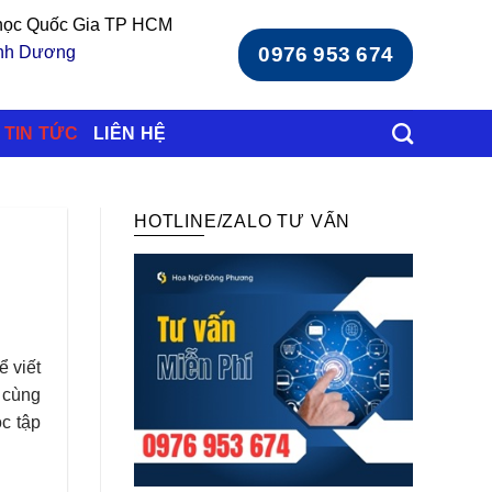
 học Quốc Gia TP HCM
ình Dương
0976 953 674
TIN TỨC
LIÊN HỆ
HOTLINE/ZALO TƯ VẤN
ể viết
 cùng
ọc tập