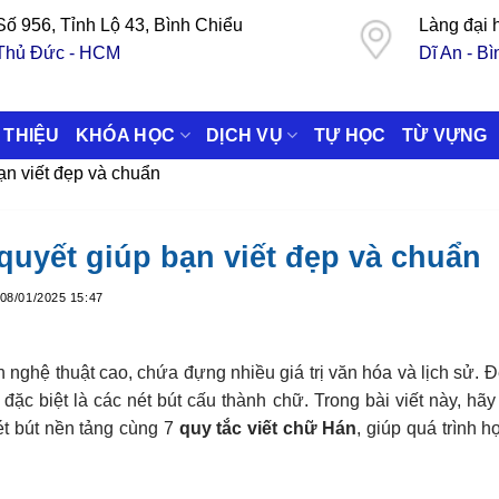
Số 956, Tỉnh Lộ 43, Bình Chiểu
Làng đại
Thủ Đức - HCM
Dĩ An - B
 THIỆU
KHÓA HỌC
DỊCH VỤ
TỰ HỌC
TỪ VỰNG
bạn viết đẹp và chuẩn
 quyết giúp bạn viết đẹp và chuẩn
08/01/2025 15:47
h nghệ thuật cao, chứa đựng nhiều giá trị văn hóa và lịch sử. Đ
ặc biệt là các nét bút cấu thành chữ. Trong bài viết này, hãy
nét bút nền tảng cùng 7
quy tắc viết chữ Hán
, giúp quá trình h