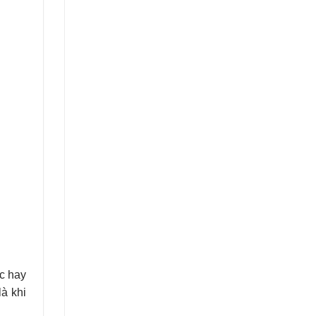
ạc hay
là khi