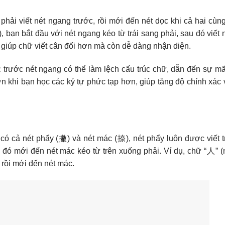
phải viết nét ngang trước, rồi mới đến nét dọc khi cả hai cùn
p), bạn bắt đầu với nét ngang kéo từ trái sang phải, sau đó viết 
 giúp chữ viết cân đối hơn mà còn dễ dàng nhận diện.
ọc trước nét ngang có thể làm lệch cấu trúc chữ, dẫn đến sự m
ơn khi bạn học các ký tự phức tạp hơn, giúp tăng độ chính xác
 có cả nét phẩy (撇) và nét mác (捺), nét phẩy luôn được viết t
u đó mới đến nét mác kéo từ trên xuống phải. Ví dụ, chữ “人” (
 rồi mới đến nét mác.