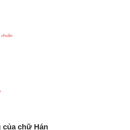
à chuẩn
u
g của chữ Hán