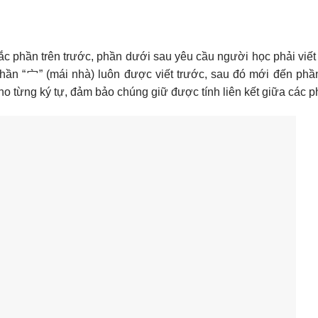
tắc phần trên trước, phần dưới sau yêu cầu người học phải viế
, phần “宀” (mái nhà) luôn được viết trước, sau đó mới đến phầ
 cho từng ký tự, đảm bảo chúng giữ được tính liên kết giữa các p