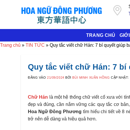
Bỏ
qua
nội
dung
TRANG CHỦ
GIỚI
Trang chủ
»
TIN TỨC
»
Quy tắc viết chữ Hán: 7 bí quyết giúp 
Quy tắc viết chữ Hán: 7 bí
ĐĂNG VÀO
21/09/2024
BỞI
BÙI MINH XUÂN HỒNG
CẬP NHẬT:
Chữ Hán
là một hệ thống chữ viết cổ xưa với tín
đẹp và đúng, cần nắm vững các quy tắc cơ bản, đ
Hoa Ngữ Đông Phương
tìm hiểu chi tiết về 8 
trở nên dễ dàng và hiệu quả hơn.