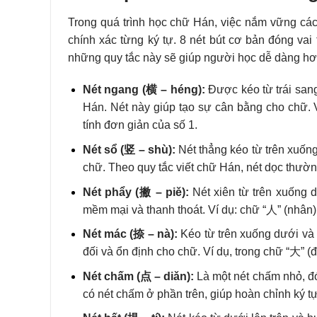
Trong quá trình học chữ Hán, việc nắm vững các 
chính xác từng ký tự. 8 nét bút cơ bản đóng vai
những quy tắc này sẽ giúp người học dễ dàng hơn
Nét ngang (横 – héng):
Được kéo từ trái sang
Hán. Nét này giúp tạo sự cân bằng cho chữ. V
tính đơn giản của số 1.
Nét sổ (竖 – shù):
Nét thẳng kéo từ trên xuống 
chữ. Theo quy tắc viết chữ Hán, nét dọc thườ
Nét phẩy (撇 – piě):
Nét xiên từ trên xuống 
mềm mại và thanh thoát. Ví dụ: chữ “人” (nhân
Nét mác (捺 – nà):
Kéo từ trên xuống dưới và 
đối và ổn định cho chữ. Ví dụ, trong chữ “大” (đ
Nét chấm (点 – diǎn):
Là một nét chấm nhỏ, đó
có nét chấm ở phần trên, giúp hoàn chỉnh ký tự