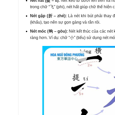
Nét hất (提 – tí):
Nét kéo từ dưới lên trên và h
trong chữ “飞” (phi), nét hất giúp chữ thể hiện 
Nét gập (折 – zhé):
Là nét khi bút phải thay
(khẩu), tạo nên sự gọn gàng và rắn rỏi.
Nét móc (钩 – gōu):
Nét kết thúc của các nét 
ràng hơn. Ví dụ: chữ “小” (tiểu) sử dụng nét mó