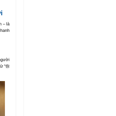
thi
lực
Hoa
i
Ngữ
n – là
nhanh
 người
 từ “你