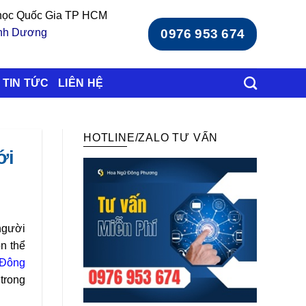
 học Quốc Gia TP HCM
ình Dương
0976 953 674
TIN TỨC
LIÊN HỆ
HOTLINE/ZALO TƯ VẤN
ới
người
n thể
 Đông
 trong