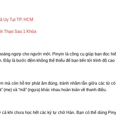
à Uy Tại TP. HCM
ành Thạo Sau 1 Khóa
oáng ngợp cho người mới. Pinyin là công cụ giúp bạn đọc hiểu
. Đây là bước đệm không thể thiếu để bạn tiến tới trình độ cao
n mà còn hỗ trợ phát âm đúng, tránh nhầm lẫn giữa các từ có
ā” (mẹ) và “mǎ” (ngựa) khác nhau hoàn toàn về thanh điệu.
ay cả khi chưa học hết các ký tự chữ Hán. Bạn có thể dùng Pin