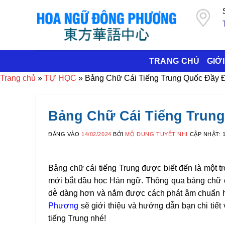
Bỏ
qua
nội
dung
TRANG CHỦ
GIỚI
Trang chủ
»
TỰ HỌC
»
Bảng Chữ Cái Tiếng Trung Quốc Đầy
Bảng Chữ Cái Tiếng Trun
ĐĂNG VÀO
14/02/2024
BỞI
MỘ DUNG TUYẾT NHI
CẬP NHẬT:
Bảng chữ cái tiếng Trung được biết đến là một t
mới bắt đầu học Hán ngữ. Thông qua bảng chữ cái
dễ dàng hơn và nắm được cách phát âm chuẩn hơ
Phương
sẽ giới thiệu và hướng dẫn bạn chi tiết
tiếng Trung nhé!