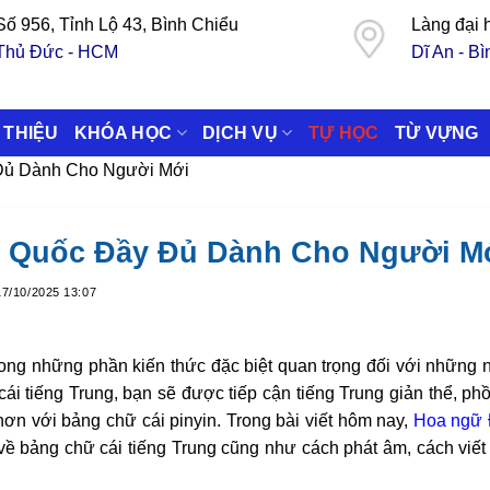
Số 956, Tỉnh Lộ 43, Bình Chiểu
Làng đại
Thủ Đức - HCM
Dĩ An - B
 THIỆU
KHÓA HỌC
DỊCH VỤ
TỰ HỌC
TỪ VỰNG
 Đủ Dành Cho Người Mới
g Quốc Đầy Đủ Dành Cho Người M
17/10/2025 13:07
rong những phần kiến thức đặc biệt quan trọng đối với những 
 tiếng Trung, bạn sẽ được tiếp cận tiếng Trung giản thể, phồ
n với bảng chữ cái pinyin. Trong bài viết hôm nay,
Hoa ngữ
 về bảng chữ cái tiếng Trung cũng như cách phát âm, cách viết