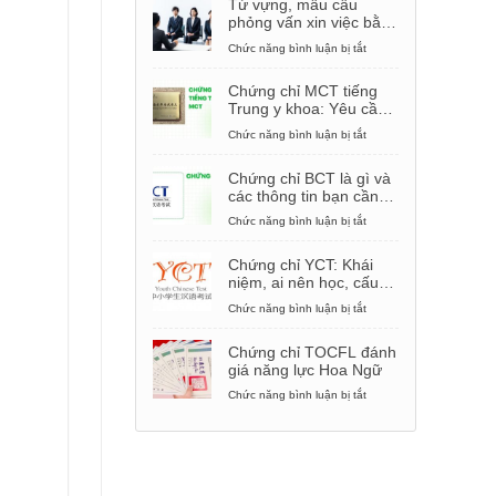
Từ vựng, mẫu câu
phỏng vấn xin việc bằng
tiếng Trung
Chức năng bình luận bị tắt
ở
Từ
vựng,
Chứng chỉ MCT tiếng
mẫu
Trung y khoa: Yêu cầu,
câu
cách thi
phỏng
Chức năng bình luận bị tắt
ở
vấn
Chứng
xin
chỉ
Chứng chỉ BCT là gì và
việc
MCT
các thông tin bạn cần
bằng
tiếng
biết
tiếng
Trung
Chức năng bình luận bị tắt
ở
Trung
y
Chứng
khoa:
chỉ
Chứng chỉ YCT: Khái
Yêu
BCT
niệm, ai nên học, cấu
cầu,
là
trúc đề thi
cách
gì
Chức năng bình luận bị tắt
ở
thi
và
Chứng
các
chỉ
Chứng chỉ TOCFL đánh
thông
YCT:
giá năng lực Hoa Ngữ
tin
Khái
bạn
niệm,
Chức năng bình luận bị tắt
ở
cần
ai
Chứng
biết
nên
chỉ
học,
TOCFL
cấu
đánh
trúc
giá
đề
năng