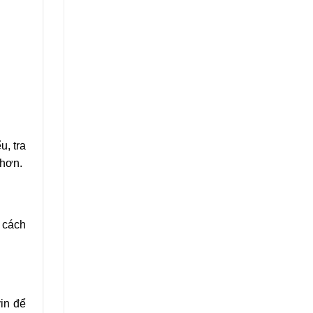
, tra
 hơn.
 cách
yin để