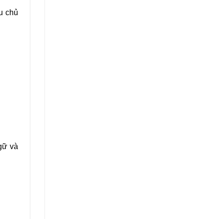
u chủ
gữ và