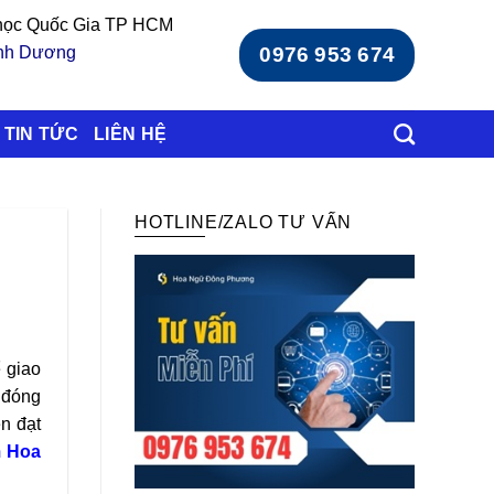
 học Quốc Gia TP HCM
ình Dương
0976 953 674
TIN TỨC
LIÊN HỆ
HOTLINE/ZALO TƯ VẤN
 giao
 đóng
n đạt
m Hoa