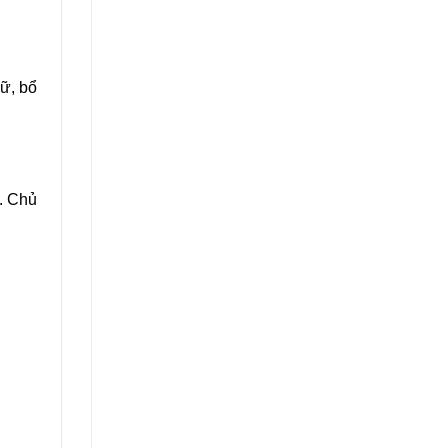
gữ, bổ
. Chủ