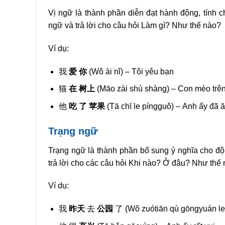
Vị ngữ là thành phần diễn đạt hành động, tính c
ngữ và trả lời cho câu hỏi Làm gì? Như thế nào?
Ví dụ:
我
爱 你
(Wǒ ài nǐ) – Tôi yêu bạn
猫
在 树上
(Māo zài shù shàng) – Con mèo trê
他
吃 了 苹果
(Tā chī le píngguǒ) – Anh ấy đã ă
Trạng ngữ
Trạng ngữ là thành phần bổ sung ý nghĩa cho độ
trả lời cho các câu hỏi Khi nào? Ở đâu? Như th
Ví dụ:
我
昨天
去
公园
了 (Wǒ zuótiān qù gōngyuán le)