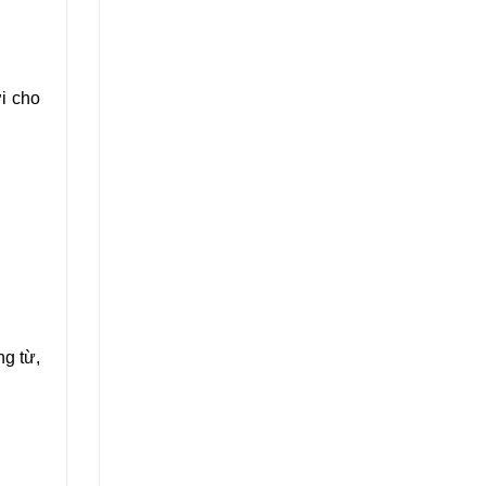
i cho
ng từ,