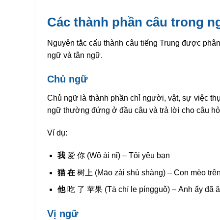
Các thành phần câu trong n
Nguyên tắc cấu thành câu tiếng Trung được phân 
ngữ và tân ngữ.
Chủ ngữ
Chủ ngữ là thành phần chỉ người, vật, sự việc t
ngữ thường đứng ở đầu câu và trả lời cho câu hỏ
Ví dụ:
我
爱 你 (Wǒ ài nǐ) – Tôi yêu bạn
猫 在
树上 (Māo zài shù shàng) – Con mèo trên
他
吃 了 苹果 (Tā chī le píngguǒ) – Anh ấy đã ă
Vị ngữ