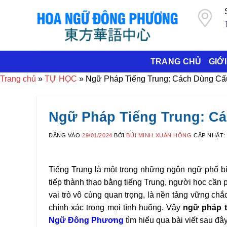
Bỏ
qua
nội
dung
TRANG CHỦ
GIỚI
Trang chủ
»
TỰ HỌC
»
Ngữ Pháp Tiếng Trung: Cách Dùng Cấ
Ngữ Pháp Tiếng Trung: Cá
ĐĂNG VÀO
29/01/2024
BỞI
BÙI MINH XUÂN HỒNG
CẬP NHẬT:
Tiếng Trung là một trong những ngôn ngữ phổ biế
tiếp thành thạo bằng tiếng Trung, người học cần
vai trò vô cùng quan trọng, là nền tảng vững ch
chính xác trong mọi tình huống. Vậy
ngữ pháp t
Ngữ Đông Phương
tìm hiểu qua bài viết sau đây