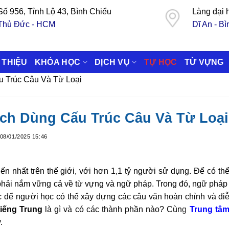
Số 956, Tỉnh Lộ 43, Bình Chiểu
Làng đại
Thủ Đức - HCM
Dĩ An - B
 THIỆU
KHÓA HỌC
DỊCH VỤ
TỰ HỌC
TỪ VỰNG
u Trúc Câu Và Từ Loại
ch Dùng Cấu Trúc Câu Và Từ Loại
08/01/2025 15:46
n nhất trên thế giới, với hơn 1,1 tỷ người sử dụng. Để có thể
 phải nắm vững cả về từ vựng và ngữ pháp. Trong đó, ngữ pháp
ắc để người học có thể xây dựng các câu văn hoàn chỉnh và diễ
iếng Trung
là gì và có các thành phần nào? Cùn
g
Trung tâ
.