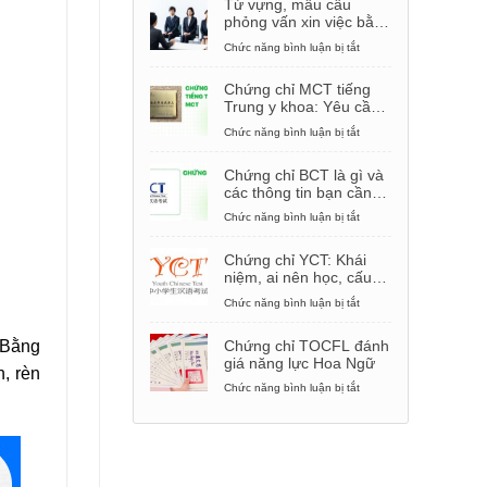
Từ vựng, mẫu câu
phỏng vấn xin việc bằng
tiếng Trung
Chức năng bình luận bị tắt
ở
Từ
vựng,
Chứng chỉ MCT tiếng
mẫu
Trung y khoa: Yêu cầu,
câu
cách thi
phỏng
Chức năng bình luận bị tắt
ở
vấn
Chứng
xin
chỉ
Chứng chỉ BCT là gì và
việc
MCT
các thông tin bạn cần
bằng
tiếng
biết
tiếng
Trung
Chức năng bình luận bị tắt
ở
Trung
y
Chứng
khoa:
chỉ
Chứng chỉ YCT: Khái
Yêu
BCT
niệm, ai nên học, cấu
cầu,
là
trúc đề thi
cách
gì
Chức năng bình luận bị tắt
ở
thi
và
Chứng
các
chỉ
 Bằng
Chứng chỉ TOCFL đánh
thông
YCT:
giá năng lực Hoa Ngữ
tin
Khái
, rèn
bạn
niệm,
Chức năng bình luận bị tắt
ở
cần
ai
Chứng
biết
nên
chỉ
học,
TOCFL
cấu
đánh
trúc
giá
đề
năng