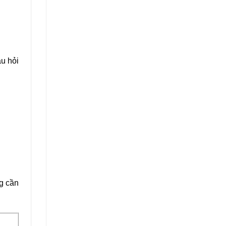
u hỏi
g cần