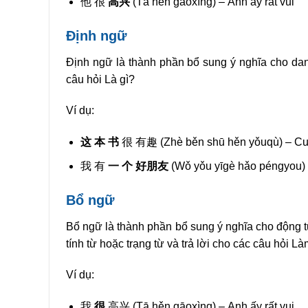
他 很
高兴
(Tā hěn gāoxìng) – Anh ấy rất vui
Định ngữ
Định ngữ là thành phần bổ sung ý nghĩa cho dan
câu hỏi Là gì?
Ví dụ:
这 本 书
很 有趣 (Zhè běn shū hěn yǒuqù) – Cuốn
我 有
一 个 好朋友
(Wǒ yǒu yīgè hǎo péngyou) –
Bổ ngữ
Bổ ngữ là thành phần bổ sung ý nghĩa cho động t
tính từ hoặc trạng từ và trả lời cho các câu hỏi
Ví dụ:
我
很
高兴 (Tā hěn gāoxìng) – Anh ấy rất vui