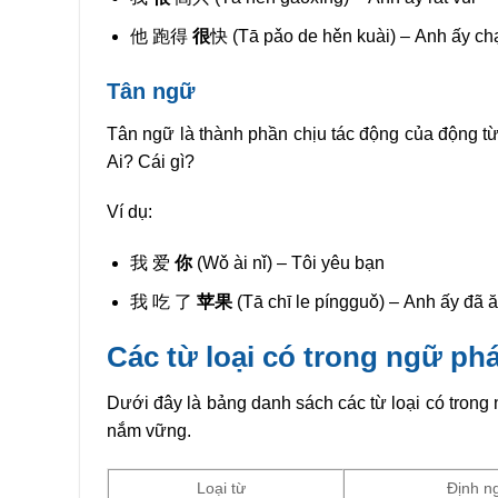
他 跑得
很
快 (Tā pǎo de hěn kuài) – Anh ấy ch
Tân ngữ
Tân ngữ là thành phần chịu tác động của động từ
Ai? Cái gì?
Ví dụ:
我 爱
你
(Wǒ ài nǐ) – Tôi yêu bạn
我 吃 了
苹果
(Tā chī le píngguǒ) – Anh ấy đã ă
Các từ loại có trong ngữ ph
Dưới đây là bảng danh sách các từ loại có trong
nắm vững.
Loại từ
Định n