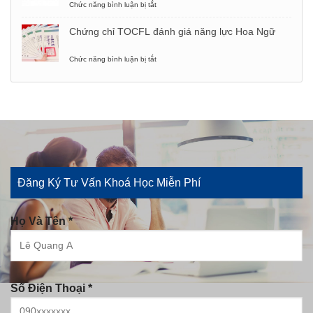
gì
Chức năng bình luận bị tắt
ở
thi
và
Chứng
các
chỉ
Chứng chỉ TOCFL đánh giá năng lực Hoa Ngữ
thông
YCT:
tin
Khái
bạn
niệm,
Chức năng bình luận bị tắt
ở
cần
ai
Chứng
biết
nên
chỉ
học,
TOCFL
cấu
đánh
trúc
giá
đề
năng
thi
lực
Hoa
Ngữ
Đăng Ký Tư Vấn Khoá Học Miễn Phí
Họ Và Tên *
Số Điện Thoại *