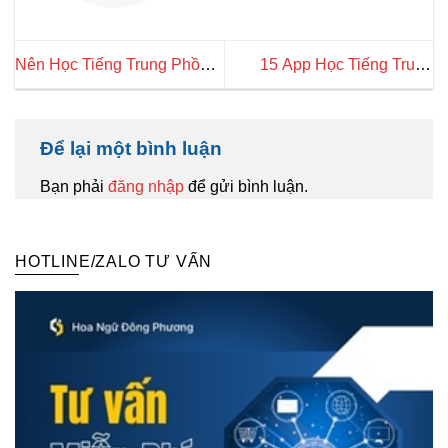
Nên Học Tiếng Trung Phồn
15 App Học Tiếng Trung
Thể Hay Giản Thể? Loại
Giúp Tăng Tốc Quá Trình
Nào Phổ Biến?
Học
Để lại một bình luận
Bạn phải
đăng nhập
để gửi bình luận.
HOTLINE/ZALO TƯ VẤN