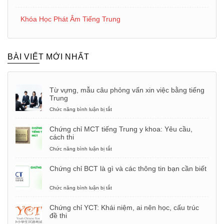
Khóa Học Phát Âm Tiếng Trung
BÀI VIẾT MỚI NHẤT
Từ vựng, mẫu câu phỏng vấn xin việc bằng tiếng
Trung
Chức năng bình luận bị tắt
ở
Từ
vựng,
Chứng chỉ MCT tiếng Trung y khoa: Yêu cầu,
mẫu
cách thi
câu
phỏng
Chức năng bình luận bị tắt
ở
vấn
Chứng
xin
chỉ
Chứng chỉ BCT là gì và các thông tin bạn cần biết
việc
MCT
bằng
tiếng
tiếng
Trung
Chức năng bình luận bị tắt
ở
Trung
y
Chứng
khoa:
chỉ
Chứng chỉ YCT: Khái niệm, ai nên học, cấu trúc
Yêu
BCT
đề thi
cầu,
là
cách