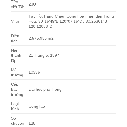
Tên
ZJU
viết Tắt
Tây Hồ, Hàng Châu, Cộng hòa nhân dân Trung
Vị trí
Hoa; 30°15′49″B 120°07′15″Đ / 30,26361°B
120,12083°Đ
Diện
2.575.980 m2
tích
Năm
thành
21 tháng 5, 1897
lập
Mã
10335
trường
Cấp
bậc
Đại học phổ thông
trường
Loại
Công lập
hình
Số
chuyên
128