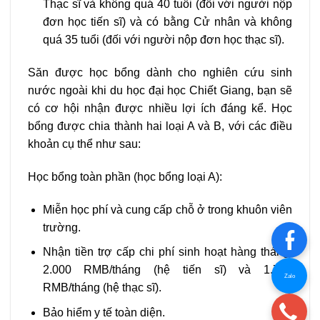
Thạc sĩ và không quá 40 tuổi (đối với người nộp
đơn học tiến sĩ) và có bằng Cử nhân và không
quá 35 tuổi (đối với người nộp đơn học thạc sĩ).
Săn được học bổng dành cho nghiên cứu sinh
nước ngoài khi du học đại học Chiết Giang, bạn sẽ
có cơ hội nhận được nhiều lợi ích đáng kể. Học
bổng được chia thành hai loại A và B, với các điều
khoản cụ thể như sau:
Học bổng toàn phần (học bổng loại A):
Miễn học phí và cung cấp chỗ ở trong khuôn viên
trường.
Nhận tiền trợ cấp chi phí sinh hoạt hàng tháng:
2.000 RMB/tháng (hệ tiến sĩ) và 1.700
Zalo
RMB/tháng (hệ thạc sĩ).
Bảo hiểm y tế toàn diện.