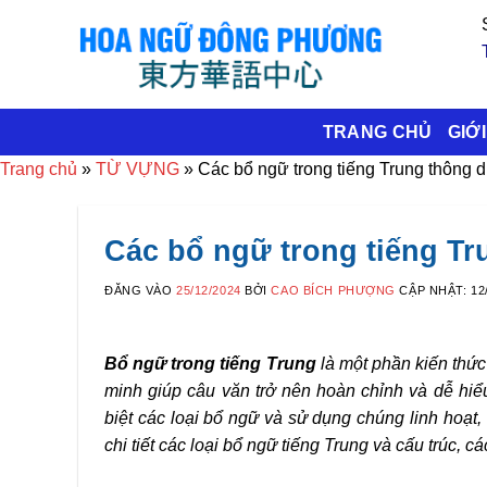
Bỏ
qua
nội
dung
TRANG CHỦ
GIỚI
Trang chủ
»
TỪ VỰNG
»
Các bổ ngữ trong tiếng Trung thông d
Các bổ ngữ trong tiếng Tr
ĐĂNG VÀO
25/12/2024
BỞI
CAO BÍCH PHƯỢNG
CẬP NHẬT:
12
Bổ ngữ trong tiếng Trung
là một phần kiến thứ
minh giúp câu văn trở nên hoàn chỉnh và dễ hiể
biệt các loại bổ ngữ và sử dụng chúng linh hoạt
chi tiết các loại bổ ngữ tiếng Trung và cấu trúc,