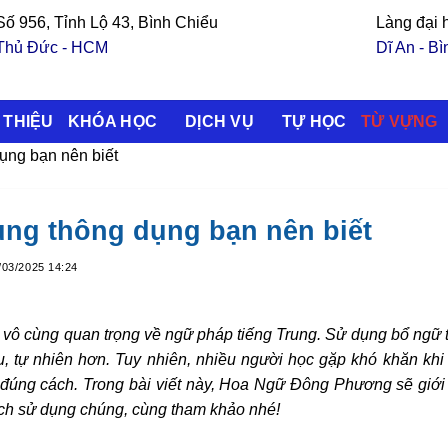
Số 956, Tỉnh Lộ 43, Bình Chiểu
Làng đại
Thủ Đức - HCM
Dĩ An - B
 THIỆU
KHÓA HỌC
DỊCH VỤ
TỰ HỌC
TỪ VỰNG
ụng bạn nên biết
ung thông dụng bạn nên biết
/03/2025 14:24
c vô cùng quan trọng về ngữ pháp tiếng Trung. Sử dụng bổ ngữ 
u, tự nhiên hơn. Tuy nhiên, nhiều người học gặp khó khăn khi
, đúng cách. Trong bài viết này, Hoa Ngữ Đông Phương sẽ giới 
 cách sử dụng chúng, cùng tham khảo nhé!