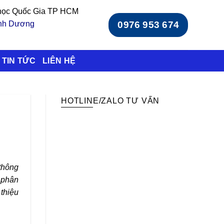
 học Quốc Gia TP HCM
ình Dương
0976 953 674
TIN TỨC
LIÊN HỆ
HOTLINE/ZALO TƯ VẤN
thông
 phân
thiệu