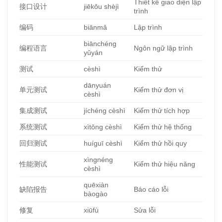
Thiết kế giao diện lập
接口
设计
jiēkǒu shèjì
trình
编码
biānmǎ
Lập trình
biānchéng
编程语言
Ngôn ngữ lập trình
yǔyán
测试
cèshì
Kiểm thử
dānyuán
单元测试
Kiểm thử đơn vị
cèshì
集成
测试
jíchéng cèshì
Kiểm thử tích hợp
系
统测试
xìtǒng cèshì
Kiểm thử hệ thống
回
归测试
huíguī cèshì
Kiểm thử hồi quy
xìngnéng
性能
测试
Kiểm thử hiệu năng
cèshì
quēxiàn
缺陷
报告
Báo cáo lỗi
bàogào
修复
xiūfù
Sửa lỗi