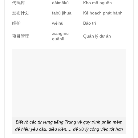
代
码库
dàimǎkù
Kho mã nguồn
发布计划
fābù jìhuà
Kế hoạch phát hành
维护
wéihù
Bảo trì
xiàngmù
项目管理
Quản lý dự án
guǎnlǐ
Biết rõ các từ vựng tiếng Trung về quy trình phần mềm
để hiểu yêu cầu, điều kiện,… để xử lý công việc tốt hơn