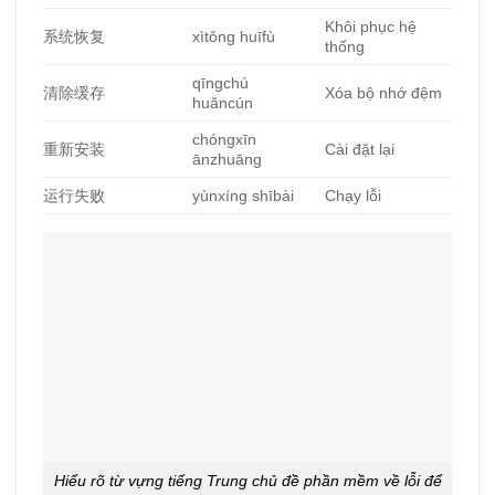
Khôi phục hệ
系
统恢复
xìtǒng huīfù
thống
qīngchú
清除
缓存
Xóa bộ nhớ đệm
huǎncún
chóngxīn
重新安装
Cài đặt lại
ānzhuāng
运行失
败
yùnxíng shībài
Chạy lỗi
Hiểu rõ từ vựng tiếng Trung chủ đề phần mềm về lỗi để