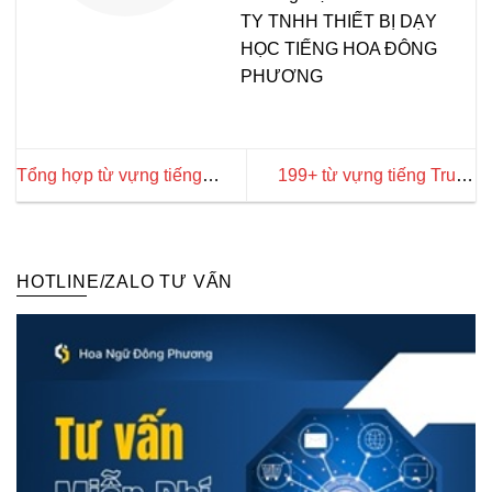
TY TNHH THIẾT BỊ DẠY
HỌC TIẾNG HOA ĐÔNG
PHƯƠNG
Tổng hợp từ vựng tiếng
199+ từ vựng tiếng Trung
Trung chủ đề âm nhạc
chủ đề Tết Nguyên Đán và
chuyên sâu
năm mới
HOTLINE/ZALO TƯ VẤN