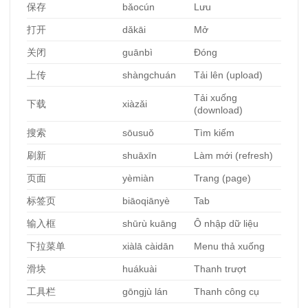
保存
bǎocún
Lưu
打开
dǎkāi
Mở
关
闭
guānbì
Đóng
上
传
shàngchuán
Tải lên (upload)
Tải xuống
下
载
xiàzǎi
(download)
搜索
sōusuǒ
Tìm kiếm
刷新
shuāxīn
Làm mới (refresh)
页面
yèmiàn
Trang (page)
标签页
biāoqiānyè
Tab
输入框
shūrù kuāng
Ô nhập dữ liệu
下拉菜
单
xiàlā càidān
Menu thả xuống
滑
块
huákuài
Thanh trượt
工具
栏
gōngjù lán
Thanh công cụ