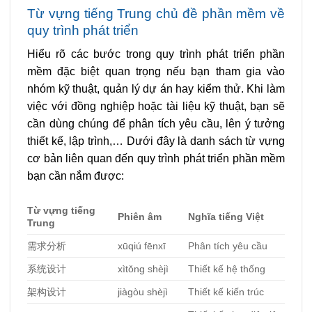
Từ vựng tiếng Trung chủ đề phần mềm về
quy trình phát triển
Hiểu rõ các bước trong quy trình phát triển phần
mềm đặc biệt quan trọng nếu bạn tham gia vào
nhóm kỹ thuật, quản lý dự án hay kiểm thử. Khi làm
việc với đồng nghiệp hoặc tài liệu kỹ thuật, bạn sẽ
cần dùng chúng để phân tích yêu cầu, lên ý tưởng
thiết kế, lập trình,… Dưới đây là danh sách từ vựng
cơ bản liên quan đến quy trình phát triển phần mềm
bạn cần nắm được:
Từ vựng tiếng
Phiên âm
Nghĩa tiếng Việt
Trung
需求分析
xūqiú fēnxī
Phân tích yêu cầu
系
统设计
xìtǒng shèjì
Thiết kế hệ thống
架构
设计
jiàgòu shèjì
Thiết kế kiến trúc