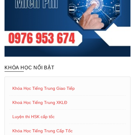
KHÓA HỌC NỔI BẬT
Khóa Học Tiếng Trung Giao Tiếp
Khoá Học Tiếng Trung XKLĐ
Luyện thi HSK cấp tốc
Khóa Học Tiếng Trung Cấp Tốc