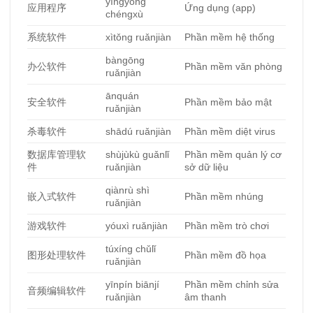
yìngyòng
应用程序
Ứng dụng (app)
chéngxù
系
统软件
xìtǒng ruǎnjiàn
Phần mềm hệ thống
bàngōng
办公软件
Phần mềm văn phòng
ruǎnjiàn
ānquán
安全
软件
Phần mềm bảo mật
ruǎnjiàn
杀毒软件
shādú ruǎnjiàn
Phần mềm diệt virus
数据
库管理软
shùjùkù guǎnlǐ
Phần mềm quản lý cơ
件
ruǎnjiàn
sở dữ liệu
qiànrù shì
嵌入式
软件
Phần mềm nhúng
ruǎnjiàn
游
戏软件
yóuxì ruǎnjiàn
Phần mềm trò chơi
túxíng chǔlǐ
图形处理软件
Phần mềm đồ họa
ruǎnjiàn
yīnpín biānjí
Phần mềm chỉnh sửa
音
频编辑软件
ruǎnjiàn
âm thanh