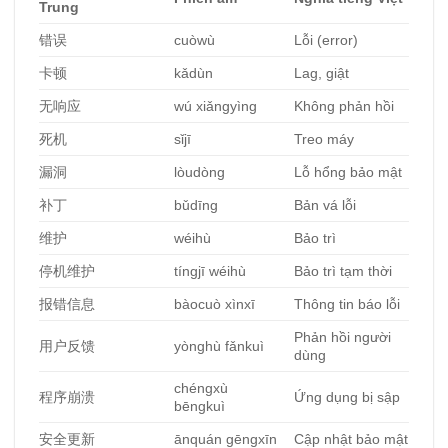
Trung
错误
cuòwù
Lỗi (error)
卡
顿
kǎdùn
Lag, giật
无响
应
wú xiǎngyìng
Không phản hồi
死机
sǐjī
Treo máy
漏洞
lòudòng
Lỗ hổng bảo mật
补丁
bǔdīng
Bản vá lỗi
维护
wéihù
Bảo trì
停机
维护
tíngjī wéihù
Bảo trì tạm thời
报错信息
bàocuò xìnxī
Thông tin báo lỗi
Phản hồi người
用
户反馈
yònghù fǎnkuì
dùng
chéngxù
程序崩
溃
Ứng dụng bị sập
bēngkuì
安全更新
ānquán gēngxīn
Cập nhật bảo mật