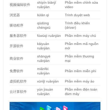
shìpín biānjí
Phần mềm chỉnh sửa
视频编辑软件
ruǎnjiàn
video
浏览器
liúlǎn qì
Trình duyệt web
qūdòng
Trình điều khiển
驱动程序
chéngxù
(driver)
服
务器软件
fúwùqì ruǎnjiàn
Phần mềm máy chủ
kāiyuán
Phần mềm mã nguồn
开源
软件
ruǎnjiàn
mở
shāngyè
Phần mềm thương
商
业软件
ruǎnjiàn
mại
miǎnfèi
免
费软件
Phần mềm miễn phí
ruǎnjiàn
虚
拟机软件
xūnǐjī ruǎnjiàn
Phần mềm máy ảo
yún jìsuàn
Phần mềm điện toán
云
计算软件
ruǎnjiàn
đám mây