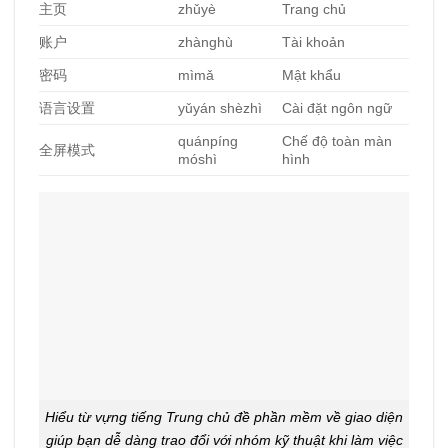
主
页
zhǔyè
Trang chủ
账户
zhànghù
Tài khoản
密
码
mìmǎ
Mật khẩu
语言设置
yǔyán shèzhì
Cài đặt ngôn ngữ
quánpíng
Chế độ toàn màn
全屏模式
móshì
hình
Hiểu từ vựng tiếng Trung chủ đề phần mềm về giao diện
giúp bạn dễ dàng trao đổi với nhóm kỹ thuật khi làm việc