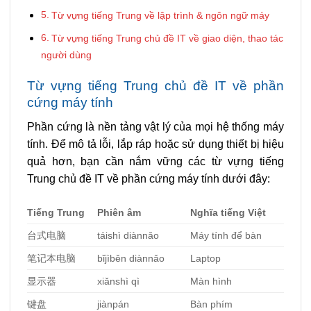
Từ vựng tiếng Trung về lập trình & ngôn ngữ máy
Từ vựng tiếng Trung chủ đề IT về giao diện, thao tác
người dùng
Từ vựng tiếng Trung chủ đề IT về phần
cứng máy tính
Phần cứng là nền tảng vật lý của mọi hệ thống máy
tính. Để mô tả lỗi, lắp ráp hoặc sử dụng thiết bị hiệu
quả hơn, bạn cần nắm vững các từ vựng tiếng
Trung chủ đề IT về phần cứng máy tính dưới đây:
Tiếng Trung
Phiên âm
Nghĩa tiếng Việt
台式
电脑
táishì diànnǎo
Máy tính để bàn
笔
记本电脑
bǐjìběn diànnǎo
Laptop
显示器
xiǎnshì qì
Màn hình
键盘
jiànpán
Bàn phím