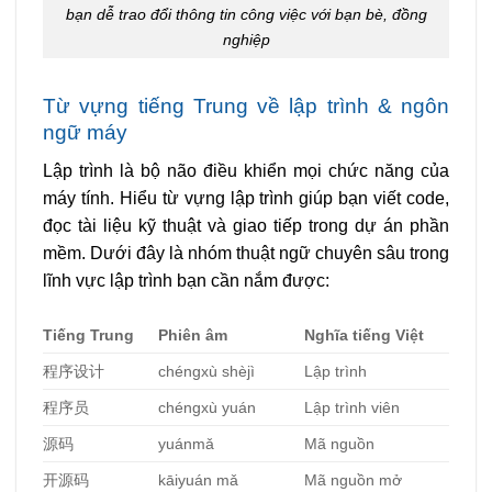
bạn dễ trao đổi thông tin công việc với bạn bè, đồng
nghiệp
Từ vựng tiếng Trung về lập trình & ngôn
ngữ máy
Lập trình là bộ não điều khiển mọi chức năng của
máy tính. Hiểu từ vựng lập trình giúp bạn viết code,
đọc tài liệu kỹ thuật và giao tiếp trong dự án phần
mềm. Dưới đây là nhóm thuật ngữ chuyên sâu trong
lĩnh vực lập trình bạn cần nắm được:
Tiếng Trung
Phiên âm
Nghĩa tiếng Việt
程序
设计
chéngxù shèjì
Lập trình
程序
员
chéngxù yuán
Lập trình viên
源
码
yuánmǎ
Mã nguồn
开源
码
kāiyuán mǎ
Mã nguồn mở