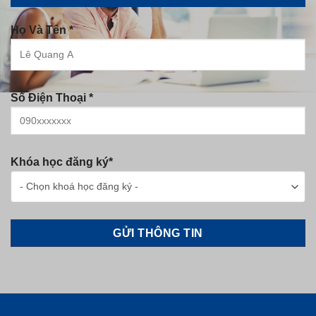
Họ Và Tên *
Số Điện Thoại *
Khóa học đăng ký*