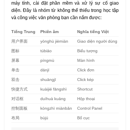
máy tính, cài đặt phần mềm và xử lý sự cố giao
diện. Đây là nhóm từ không thể thiếu trong học tập
và công việc văn phòng bạn cần nắm được:
Tiếng Trung
Phiên âm
Nghĩa tiếng Việt
用
户界面
yònghù jièmiàn
Giao diện người dùng
图标
túbiāo
Biểu tượng
屏幕
píngmù
Màn hình
单击
dānjī
Click đơn
双
击
shuāngjī
Click kép
快捷方式
kuàijié fāngshì
Shortcut
对话框
duìhuà kuāng
Hộp thoại
控制面板
kòngzhì miànbǎn
Control Panel
布局
bùjú
Bố cục