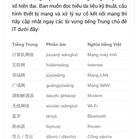
số hiện đại. Bạn muốn đọc hiểu tài liệu kỹ thuật, cấu
hình thiết bị mạng và xử lý sự cố kết nối mạng thì
hãy cập nhật ngay các từ vựng tiếng Trung chủ đề
IT dưới đây:
Tiếng Trung
Phiên âm
Nghĩa tiếng Việt
计算机网络
jìsuànjī wǎngluò
Mạng máy tính
互
联网
hùliánwǎng
Internet
局域网
júyùwǎng
Mạng LAN
广域网
guǎngyùwǎng
Mạng WAN
调制解调器
tiáozhì jiětiáoqì
Modem
无
线网络
wúxiàn wǎngluò
Wi-Fi
蓝牙
lányá
Bluetooth
路由器
lùyóuqì
Router
导入
/
导出
dǎorù / dǎochū
Cổng vào/ra