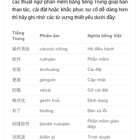
các thuật ngữ phần mềm bằng tiếng Trung giúp bạn
thao tác, cài đặt hoặc khắc phục sự cố dễ dàng hơn
thì hãy ghi nhớ các từ vựng thiết yếu dưới đây:
Tiếng
Phiên âm
Nghĩa tiếng Việt
Trung
操作系
统
cāozuò xìtǒng
Hệ điều hành
软
件
ruǎnjiàn
Phần mềm
安装
ānzhuāng
Cài đặt
更新
gēngxīn
Cập nhật
卸
载
xièzài
Gỡ cài đặt
格式化
géshì huà
Định dạng
补
丁
bǔdīng
Bản vá lỗi
Phần mềm gián
间谍软
件
jiàndié ruǎnjiàn
điệp
浏览
器
liúlǎn qì
Trình duyệt