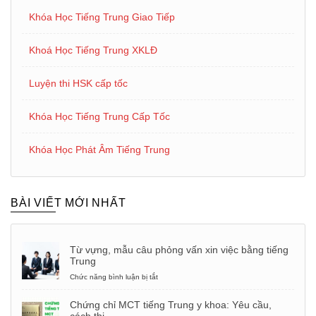
Khóa Học Tiếng Trung Giao Tiếp
Khoá Học Tiếng Trung XKLĐ
Luyện thi HSK cấp tốc
Khóa Học Tiếng Trung Cấp Tốc
Khóa Học Phát Âm Tiếng Trung
BÀI VIẾT MỚI NHẤT
Từ vựng, mẫu câu phỏng vấn xin việc bằng tiếng
Trung
Chức năng bình luận bị tắt
ở
Từ
vựng,
Chứng chỉ MCT tiếng Trung y khoa: Yêu cầu,
mẫu