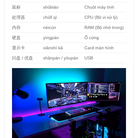
鼠
标
shǔbiāo
Chuột máy tính
处理器
chǔlǐ qì
CPU (Bộ vi xử lý)
内存
nèicún
RAM (Bộ nhớ trong)
硬
盘
yìngpán
Ổ cứng
显示卡
xiǎnshì kǎ
Card màn hình
闪盘
/
优盘
shǎnpán / yōupán
USB