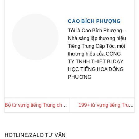
CAO BÍCH PHƯỢNG
Tôi là Cao Bích Phượng -
Nhà sáng lập thương hiệu
Tiếng Trung Cấp Tốc, một
thương hiệu của CÔNG
TY TNHH THIẾT BỊ DẠY
HỌC TIẾNG HOA ĐÔNG
PHƯƠNG
Bộ từ vựng tiếng Trung chủ
199+ từ vựng tiếng Trung
đề an toàn lao động
chủ đề Thiết kế đồ họa
chuyên ngành
HOTLINE/ZALO TƯ VẤN