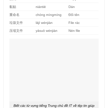
黏
贴
niántiē
Dán
重命名
chóng mìngmíng
Đổi tên
垃圾文件
lājī wénjiàn
File rác
压缩文件
yāsuō wénjiàn
Nén file
Biết các từ vựng tiếng Trung chủ đề IT về tệp tin giúp