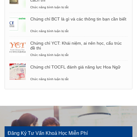
cách thi
câu
phỏng
Chức năng bình luận bị tắt
ở
vấn
Chứng
xin
chỉ
Chứng chỉ BCT là gì và các thông tin bạn cần biết
việc
MCT
bằng
tiếng
tiếng
Trung
Chức năng bình luận bị tắt
ở
Trung
y
Chứng
khoa:
chỉ
Chứng chỉ YCT: Khái niệm, ai nên học, cấu trúc
Yêu
BCT
đề thi
cầu,
là
cách
gì
Chức năng bình luận bị tắt
ở
thi
và
Chứng
các
chỉ
Chứng chỉ TOCFL đánh giá năng lực Hoa Ngữ
thông
YCT:
tin
Khái
bạn
niệm,
Chức năng bình luận bị tắt
ở
cần
ai
Chứng
biết
nên
chỉ
học,
TOCFL
cấu
đánh
trúc
giá
đề
năng
thi
lực
Hoa
Ngữ
Đăng Ký Tư Vấn Khoá Học Miễn Phí