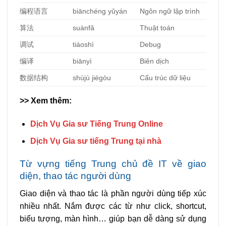
编程语言
biānchéng yǔyán
Ngôn ngữ lập trình
算法
suànfǎ
Thuật toán
调试
tiáoshì
Debug
编译
biānyì
Biên dịch
数据
结构
shùjù jiégòu
Cấu trúc dữ liệu
>> Xem thêm:
Dịch Vụ Gia sư Tiếng Trung Online
Dịch Vụ Gia sư tiếng Trung tại nhà
Từ vựng tiếng Trung chủ đề IT về giao
diện, thao tác người dùng
Giao diện và thao tác là phần người dùng tiếp xúc
nhiều nhất. Nắm được các từ như click, shortcut,
biểu tượng, màn hình… giúp bạn dễ dàng sử dụng