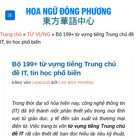
Bỏ
qua
nội
dung
Trang chủ
»
TỪ VỰNG
»
Bộ 199+ từ vựng tiếng Trung chủ đề
IT, tin học phổ biến
Bộ 199+ từ vựng tiếng Trung chủ
đề IT, tin học phổ biến
ĐĂNG VÀO
14/08/2025
BỞI
CAO BÍCH PHƯỢNG
Trong thời đại số hóa hiện nay, công nghệ thông tin
(IT) đã trở thành một phần thiết yếu trong mọi lĩnh
vực từ giáo dục, y tế đến sản xuất và thương mại
điện tử. Việc trang bị vốn
từ vựng tiếng Trung chủ
đề IT
rất cần thiết để bạn đọc hiểu tài liệu kỹ thuật,