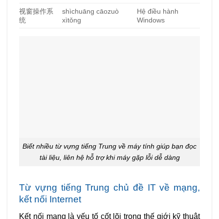
视
窗操作系
shìchuāng cāozuò
Hệ điều hành
统
xìtǒng
Windows
Biết nhiều từ vựng tiếng Trung về máy tính giúp bạn đọc
tài liệu, liên hệ hỗ trợ khi máy gặp lỗi dễ dàng
Từ vựng tiếng Trung chủ đề IT về mạng,
kết nối Internet
Kết nối mạng là yếu tố cốt lõi trong thế giới kỹ thuật