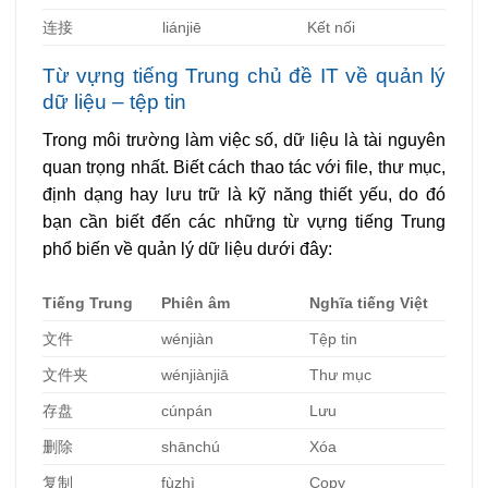
连接
liánjiē
Kết nối
Từ vựng tiếng Trung chủ đề IT về quản lý
dữ liệu – tệp tin
Trong môi trường làm việc số, dữ liệu là tài nguyên
quan trọng nhất. Biết cách thao tác với file, thư mục,
định dạng hay lưu trữ là kỹ năng thiết yếu, do đó
bạn cần biết đến các những từ vựng tiếng Trung
phổ biến về quản lý dữ liệu dưới đây:
Tiếng Trung
Phiên âm
Nghĩa tiếng Việt
文件
wénjiàn
Tệp tin
文件
夹
wénjiànjiā
Thư mục
存
盘
cúnpán
Lưu
删除
shānchú
Xóa
复制
fùzhì
Copy