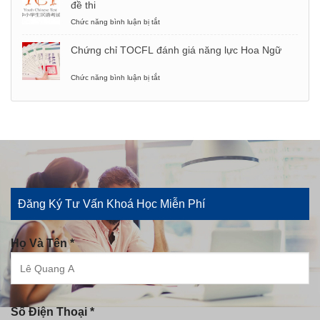
đề thi
cầu,
là
cách
gì
Chức năng bình luận bị tắt
ở
thi
và
Chứng
các
chỉ
Chứng chỉ TOCFL đánh giá năng lực Hoa Ngữ
thông
YCT:
tin
Khái
bạn
niệm,
Chức năng bình luận bị tắt
ở
cần
ai
Chứng
biết
nên
chỉ
học,
TOCFL
cấu
đánh
trúc
giá
đề
năng
thi
lực
Hoa
Ngữ
Đăng Ký Tư Vấn Khoá Học Miễn Phí
Họ Và Tên *
Số Điện Thoại *