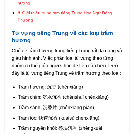
hương
Giới thiệu trung tâm tiếng Trung Hoa Ngữ Đông
Phương
Từ vựng tiếng Trung về các loại trầm
hương
Chủ đề trầm hương trong tiếng Trung rất đa dạng và
giàu hình ảnh. Việc phân loại từ vựng theo từng
nhóm cụ thể giúp người học dễ tiếp cận hơn. Dưới
đây là từ vựng tiếng Trung về trầm hương theo loại:
Trầm hương: 沉香 (chénxiāng)
Trầm chìm: 沉水沉香 (chénshuǐ chénxiāng)
Trầm sánh: 沉香片 (chénxiāng piàn)
Trầm tốc: 快速沉香 (kuàisù chénxiāng)
Trầm nguyên khối: 整块沉香 (zhěngkuài