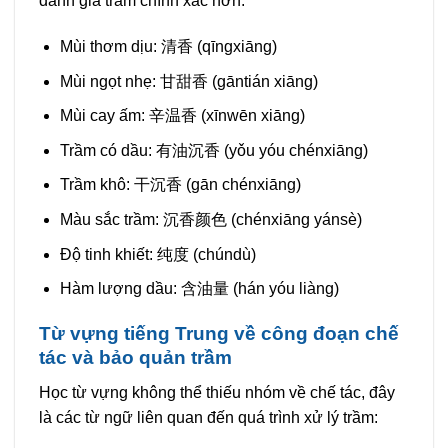
đánh giá trầm chính xác hơn.
Mùi thơm dịu: 清香 (qīngxiāng)
Mùi ngọt nhẹ: 甘甜香 (gāntián xiāng)
Mùi cay ấm: 辛温香 (xīnwēn xiāng)
Trầm có dầu: 有油沉香 (yǒu yóu chénxiāng)
Trầm khô: 干沉香 (gān chénxiāng)
Màu sắc trầm: 沉香颜色 (chénxiāng yánsè)
Độ tinh khiết: 纯度 (chúndù)
Hàm lượng dầu: 含油量 (hán yóu liàng)
Từ vựng tiếng Trung về công đoạn chế
tác và bảo quản trầm
Học từ vựng không thể thiếu nhóm về chế tác, đây
là các từ ngữ liên quan đến quá trình xử lý trầm: