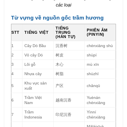
các loại
Từ vựng về nguồn gốc trầm hương
TIẾNG
PHIÊN ÂM
STT
TIẾNG VIỆT
TRUNG
(PINYIN)
(HÁN TỰ)
1
Cây Dó Bầu
沉香树
chénxiāng shù
2
Vỏ cây Dó
树皮
shùpí
3
Lõi gỗ
木心
mù xīn
4
Nhựa cây
树脂
shùzhī
Khu vực sản
5
产区
chǎnqū
xuất
Trầm Việt
Yuènán
6
越南沉香
Nam
chénxiāng
Trầm
Yìnní
7
印尼沉香
Indonesia
chénxiāng
Mǎláixīyà