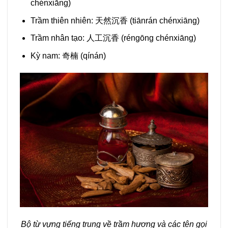
chénxiāng)
Trầm thiên nhiên: 天然沉香 (tiānrán chénxiāng)
Trầm nhân tạo: 人工沉香 (réngōng chénxiāng)
Kỳ nam: 奇楠 (qínán)
Bộ từ vựng tiếng trung về trầm hương và các tên gọi