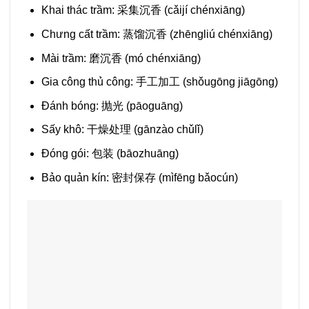
Khai thác trầm: 采集沉香 (cǎijí chénxiāng)
Chưng cất trầm: 蒸馏沉香 (zhēngliú chénxiāng)
Mài trầm: 磨沉香 (mó chénxiāng)
Gia công thủ công: 手工加工 (shǒugōng jiāgōng)
Đánh bóng: 抛光 (pāoguāng)
Sấy khô: 干燥处理 (gānzào chǔlǐ)
Đóng gói: 包装 (bāozhuāng)
Bảo quản kín: 密封保存 (mìfēng bǎocún)