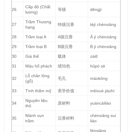
Cấp độ (Chất
26
等级
děngjí
lượng)
Trầm Thượng
27
特级沉香
tèjí chénxiāng
hạng
28
Trầm loại A
A级沉香
Ā jí chénxiāng
29
Trầm loại B
B级沉香
B jí chénxiāng
30
Giá thể
载体
zàitǐ
31
Màu hổ phách
琥珀色
hǔpò sè
Lỗ chân lông
32
毛孔
máokǒng
(gỗ)
33
Tính thẩm mỹ
美学价值
měixué jiàzhí
Nguyên liệu
34
原材料
yuáncáiliào
thô
Mảnh vụn
chénxiāng suì
35
沉香碎料
trầm
liào
fénxiāng