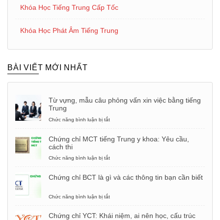
Khóa Học Tiếng Trung Cấp Tốc
Khóa Học Phát Âm Tiếng Trung
BÀI VIẾT MỚI NHẤT
Từ vựng, mẫu câu phỏng vấn xin việc bằng tiếng
Trung
Chức năng bình luận bị tắt
ở
Từ
vựng,
Chứng chỉ MCT tiếng Trung y khoa: Yêu cầu,
mẫu
cách thi
câu
phỏng
Chức năng bình luận bị tắt
ở
vấn
Chứng
xin
chỉ
Chứng chỉ BCT là gì và các thông tin bạn cần biết
việc
MCT
bằng
tiếng
tiếng
Trung
Chức năng bình luận bị tắt
ở
Trung
y
Chứng
khoa:
chỉ
Chứng chỉ YCT: Khái niệm, ai nên học, cấu trúc
Yêu
BCT