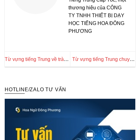
thương hiệu của CÔNG
TY TNHH THIẾT BỊ DẠY
HỌC TIẾNG HOA ĐÔNG
PHƯƠNG
Từ vựng tiếng Trung về trà
Từ vựng tiếng Trung chuyên
sữa thông dụng và dễ nhớ
ngành hàn xì dành cho
nhất
người mới
HOTLINE/ZALO TƯ VẤN