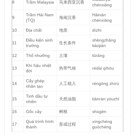
8
Trầm Malaysia
马来西亚沉香
chénxiāng
Trầm Hải Nam
Hǎinán
9
海南沉香
(TQ)
chénxiāng
10
Địa chất
地质
dìzhì
Điều kiện sinh
shēngzhǎng
11
生长条件
trưởng
tiáojiàn
12
Thổ nhưỡng
土壤
tǔrǎng
Khí hậu nhiệt
13
热带气候
rèdài qìhòu
đới
Cấy ghép
14
人工植入
réngōng zhírù
nhân tạo
Tinh dầu tự
15
天然油脂
tiānrán yóuzhī
nhiên
16
Gốc cây
树根
shùgēn
Quá trình hình
xíngchéng
17
形成过程
thành
guòchéng