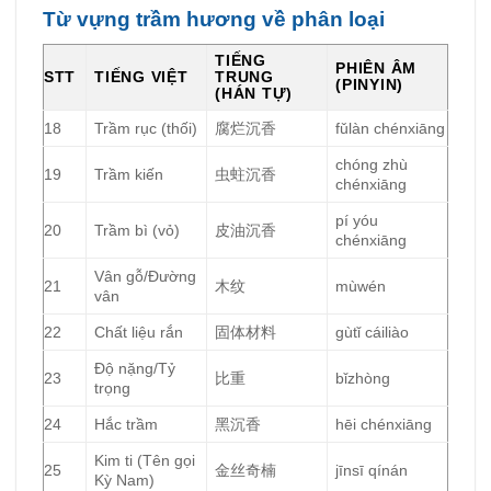
Từ vựng trầm hương về phân loại
TIẾNG
PHIÊN ÂM
STT
TIẾNG VIỆT
TRUNG
(PINYIN)
(HÁN TỰ)
18
Trầm rục (thối)
腐烂沉香
fǔlàn chénxiāng
chóng zhù
19
Trầm kiến
虫蛀沉香
chénxiāng
pí yóu
20
Trầm bì (vỏ)
皮油沉香
chénxiāng
Vân gỗ/Đường
21
木纹
mùwén
vân
22
Chất liệu rắn
固体材料
gùtǐ cáiliào
Độ nặng/Tỷ
23
比重
bǐzhòng
trọng
24
Hắc trầm
黑沉香
hēi chénxiāng
Kim ti (Tên gọi
25
金丝奇楠
jīnsī qínán
Kỳ Nam)