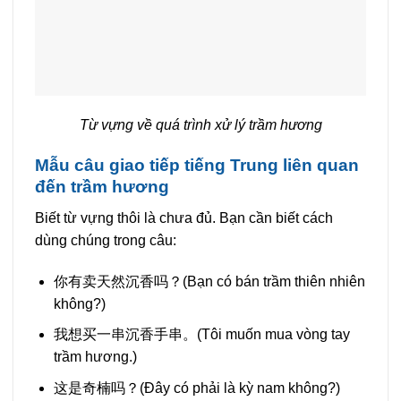
Từ vựng về quá trình xử lý trầm hương
Mẫu câu giao tiếp tiếng Trung liên quan
đến trầm hương
Biết từ vựng thôi là chưa đủ. Bạn cần biết cách
dùng chúng trong câu:
你有卖天然沉香吗？(Bạn có bán trầm thiên nhiên
không?)
我想买一串沉香手串。(Tôi muốn mua vòng tay
trầm hương.)
这是奇楠吗？(Đây có phải là kỳ nam không?)