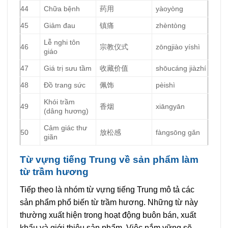
44
Chữa bệnh
药用
yàoyòng
45
Giảm đau
镇痛
zhèntòng
Lễ nghi tôn
46
宗教仪式
zōngjiào yíshì
giáo
47
Giá trị sưu tầm
收藏价值
shōucáng jiàzhí
48
Đồ trang sức
佩饰
pèishì
Khói trầm
49
香烟
xiāngyān
(dâng hương)
Cảm giác thư
50
放松感
fàngsōng gǎn
giãn
Từ vựng tiếng Trung về sản phẩm làm
từ trầm hương
Tiếp theo là nhóm từ vựng tiếng Trung mô tả các
sản phẩm phổ biến từ trầm hương. Những từ này
thường xuất hiện trong hoạt động buôn bán, xuất
khẩu và giới thiệu sản phẩm. Việc nắm vững sẽ