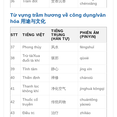
36
Trầm đốt
焚香沉香
chénxiāng
Từ vựng trầm hương về công dụng/văn
hóa 用途与文化
TIẾNG
PHIÊN ÂM
STT
TIẾNG VIỆT
TRUNG
(PINYIN)
(HÁN TỰ)
37
Phong thủy
风水
fēngshuǐ
Trừ tà/Xua
38
驱邪
qūxié
đuổi tà khí
39
Tĩnh tâm
静心
jìng xīn
40
Thiền định
禅修
chánxiū
Thanh lọc
41
净化空气
jìnghuà kōngqì
không khí
Thuốc cổ
chuántǒng
42
传统药物
truyền
yàowù
43
Điều trị
治疗
zhìliáo