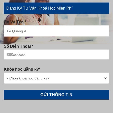
Đăng Ký Tư Vấn Khoá Học Miễn Phí
Họ Và Tên *
Số Điện Thoại *
Khóa học đăng ký*