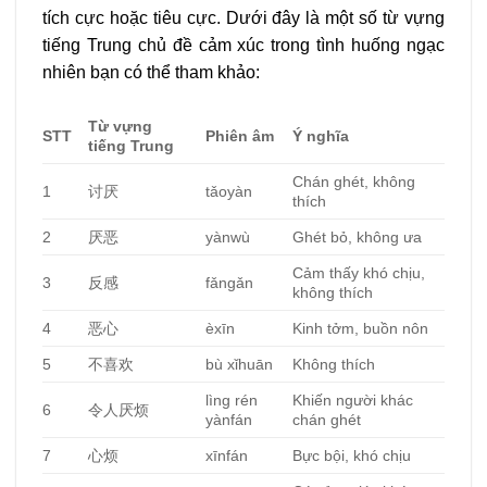
tích cực hoặc tiêu cực. Dưới đây là một số từ vựng
tiếng Trung chủ đề cảm xúc trong tình huống ngạc
nhiên bạn có thể tham khảo:
Từ vựng
STT
Phiên âm
Ý nghĩa
tiếng Trung
Chán ghét, không
1
讨厌
tǎoyàn
thích
2
厌恶
yànwù
Ghét bỏ, không ưa
Cảm thấy khó chịu,
3
反感
fǎngǎn
không thích
4
恶心
èxīn
Kinh tởm, buồn nôn
5
不喜欢
bù xǐhuān
Không thích
lìng rén
Khiến người khác
6
令人厌烦
yànfán
chán ghét
7
心烦
xīnfán
Bực bội, khó chịu