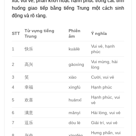
xúc vui vẻ, phấn khởi hoặc hạnh phúc trong các tình
huống giao tiếp bằng tiếng Trung một cách sinh
động và rõ ràng.
Từ vựng tiếng
Phiên
STT
Ý nghĩa
Trung
âm
Vui vẻ, hạnh
1
快乐
kuàilè
phúc
Vui mừng, hài
2
高兴
gāoxìng
lòng
3
笑
xiào
Cười, vui vẻ
4
幸福
xìngfú
Hạnh phúc
Hạnh phúc, vui
5
欢喜
huānxǐ
vẻ
6
满意
mǎnyì
Hài lòng, vui vẻ
7
逗乐
dòu lè
Giải trí, vui vẻ
Hưng phấn, vui
8
兴奋
xīngfèn