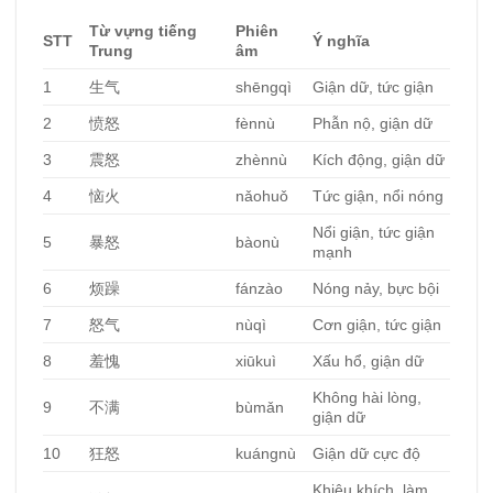
Từ vựng tiếng
Phiên
STT
Ý nghĩa
Trung
âm
1
生气
shēngqì
Giận dữ, tức giận
2
愤怒
fènnù
Phẫn nộ, giận dữ
3
震怒
zhènnù
Kích động, giận dữ
4
恼火
nǎohuǒ
Tức giận, nổi nóng
Nổi giận, tức giận
5
暴怒
bàonù
mạnh
6
烦躁
fánzào
Nóng nảy, bực bội
7
怒气
nùqì
Cơn giận, tức giận
8
羞愧
xiūkuì
Xấu hổ, giận dữ
Không hài lòng,
9
不满
bùmǎn
giận dữ
10
狂怒
kuángnù
Giận dữ cực độ
Khiêu khích, làm