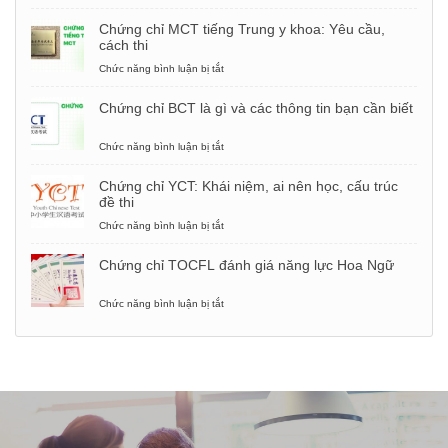
Từ
vựng,
Chứng chỉ MCT tiếng Trung y khoa: Yêu cầu,
mẫu
cách thi
câu
phỏng
Chức năng bình luận bị tắt
ở
vấn
Chứng
xin
chỉ
Chứng chỉ BCT là gì và các thông tin bạn cần biết
việc
MCT
bằng
tiếng
tiếng
Trung
Chức năng bình luận bị tắt
ở
Trung
y
Chứng
khoa:
chỉ
Chứng chỉ YCT: Khái niệm, ai nên học, cấu trúc
Yêu
BCT
đề thi
cầu,
là
cách
gì
Chức năng bình luận bị tắt
ở
thi
và
Chứng
các
chỉ
Chứng chỉ TOCFL đánh giá năng lực Hoa Ngữ
thông
YCT:
tin
Khái
bạn
niệm,
Chức năng bình luận bị tắt
ở
cần
ai
Chứng
biết
nên
chỉ
học,
TOCFL
cấu
đánh
trúc
giá
đề
năng
thi
lực
Hoa
Ngữ