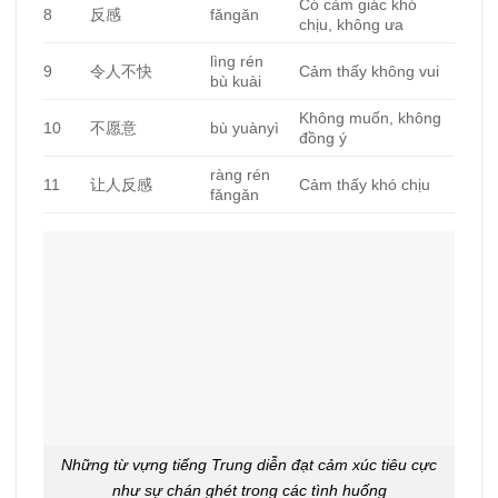
Có cảm giác khó
8
反感
fǎngǎn
chịu, không ưa
lìng rén
9
令人不快
Cảm thấy không vui
bù kuài
Không muốn, không
10
不愿意
bù yuànyì
đồng ý
ràng rén
11
让人反感
Cảm thấy khó chịu
fǎngǎn
Những từ vựng tiếng Trung diễn đạt cảm xúc tiêu cực
như sự chán ghét trong các tình huống