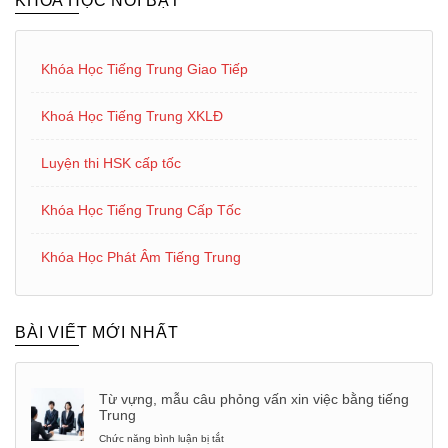
KHÓA HỌC NỔI BẬT
Khóa Học Tiếng Trung Giao Tiếp
Khoá Học Tiếng Trung XKLĐ
Luyện thi HSK cấp tốc
Khóa Học Tiếng Trung Cấp Tốc
Khóa Học Phát Âm Tiếng Trung
BÀI VIẾT MỚI NHẤT
Từ vựng, mẫu câu phỏng vấn xin việc bằng tiếng
Trung
Chức năng bình luận bị tắt
ở