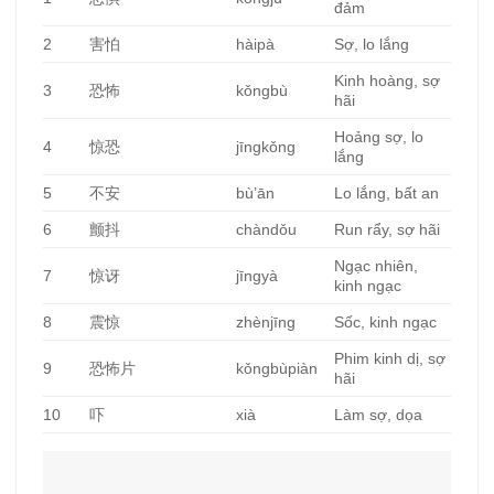
đảm
2
害怕
hàipà
Sợ, lo lắng
Kinh hoàng, sợ
3
恐怖
kǒngbù
hãi
Hoảng sợ, lo
4
惊恐
jīngkǒng
lắng
5
不安
bù’ān
Lo lắng, bất an
6
颤抖
chàndǒu
Run rẩy, sợ hãi
Ngạc nhiên,
7
惊讶
jīngyà
kinh ngạc
8
震惊
zhènjīng
Sốc, kinh ngạc
Phim kinh dị, sợ
9
恐怖片
kǒngbùpiàn
hãi
10
吓
xià
Làm sợ, dọa