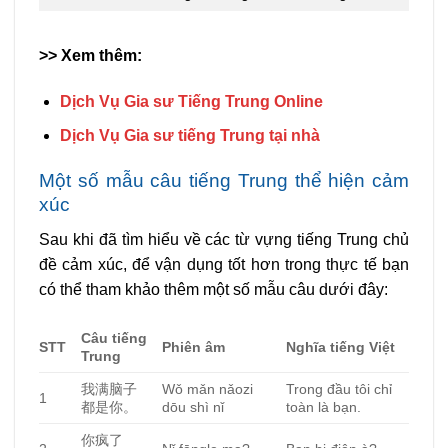
>> Xem thêm:
Dịch Vụ Gia sư Tiếng Trung Online
Dịch Vụ Gia sư tiếng Trung tại nhà
Một số mẫu câu tiếng Trung thể hiện cảm
xúc
Sau khi đã tìm hiểu về các từ vựng tiếng Trung chủ
đề cảm xúc, để vận dụng tốt hơn trong thực tế bạn
có thể tham khảo thêm một số mẫu câu dưới đây:
Câu tiếng
STT
Phiên âm
Nghĩa tiếng Việt
Trung
我满脑子
Wǒ mǎn nǎozi
Trong đầu tôi chỉ
1
都是你。
dōu shì nǐ
toàn là bạn.
你疯了