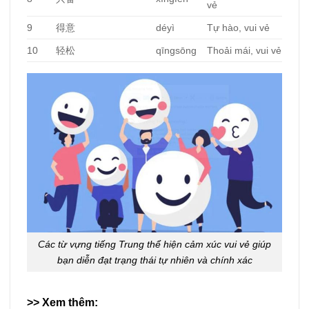
vẻ
9
得意
déyì
Tự hào, vui vẻ
10
轻松
qīngsōng
Thoải mái, vui vẻ
Các từ vựng tiếng Trung thể hiện cảm xúc vui vẻ giúp
bạn diễn đạt trạng thái tự nhiên và chính xác
>> Xem thêm: