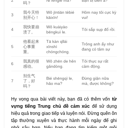
2
Nǐ fēngle ma?
Bạn bị điên à?
吗？
我今天特
Wǒ jīntiān tèbié
Hôm nay tôi cực kỳ
3
别开心！
kāixīn!
vui!
我快要崩
Wǒ kuàiyào
4
Tôi sắp sụp đổ rồi.
溃了。
bēngkuì le.
他看起来
Tā kàn qǐlái
Trông anh ấy như
5
心事重
xīnshì
đang có tâm sự
重。
chóngchóng.
我真的很
Wǒ zhēn de hěn
Tôi thực sự rất
6
感动。
gǎndòng.
cảm động.
别生气
Bié shēngqì le,
Đừng giận nữa
7
了，好
hǎo ma?
mà, được không?
吗？
Hy vọng qua bài viết này, bạn đã có thêm vốn
từ
vựng tiếng Trung chủ đề cảm xúc
để sử dụng
hiệu quả trong giao tiếp và luyện nói. Đừng quên ôn
tập thường xuyên và thực hành mỗi ngày để ghi
nhớ sâu hơn. Nếu bạn đang tìm kiếm một môi