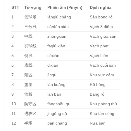
STT
Từ vựng
Phiên âm (Pinyin)
Dịch nghĩa
1
篮球场
lánqiú chǎng
Sân bóng rổ
2
三分线
sānfēn xiàn
Vạch 3 điểm
3
中线
zhōngxiàn
Vạch giữa sân
4
罚球线
fáqiú xiàn
Vạch phạt
5
侧线
cèxiàn
Vạch biên
6
底线
dǐxiàn
Vạch cuối sân
7
禁区
jìnqū
Khu vực cấm
8
篮筐
lán kuāng
Rổ bóng
9
篮板
lán bǎn
Bảng rổ
10
防守区
fángshǒu qū
Khu phòng thủ
11
进攻区
jìngōng qū
Khu tấn công
12
半场
bàn chǎng
Nửa sân