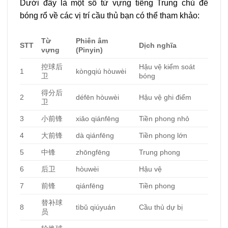
Dưới đây là một số từ vựng tiếng Trung chủ đề
bóng rổ về các vị trí cầu thủ bạn có thể tham khảo:
Từ
Phiên âm
STT
Dịch nghĩa
vựng
(Pinyin)
控球后
Hậu vệ kiểm soát
1
kòngqiú hòuwèi
卫
bóng
得分后
2
défēn hòuwèi
Hậu vệ ghi điểm
卫
3
小前锋
xiǎo qiánfēng
Tiền phong nhỏ
4
大前锋
dà qiánfēng
Tiền phong lớn
5
中锋
zhōngfēng
Trung phong
6
后卫
hòuwèi
Hậu vệ
7
前锋
qiánfēng
Tiền phong
替补球
8
tìbǔ qiúyuán
Cầu thủ dự bị
员