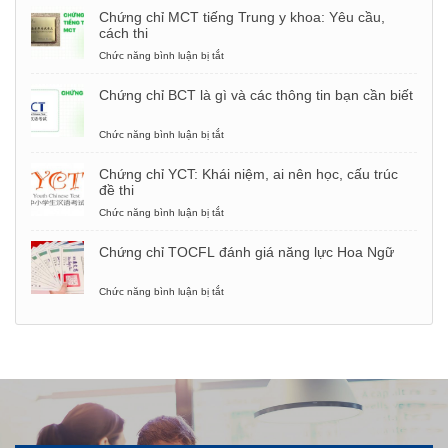
vựng,
Chứng chỉ MCT tiếng Trung y khoa: Yêu cầu,
mẫu
cách thi
câu
phỏng
Chức năng bình luận bị tắt
ở
vấn
Chứng
xin
chỉ
Chứng chỉ BCT là gì và các thông tin bạn cần biết
việc
MCT
bằng
tiếng
tiếng
Trung
Chức năng bình luận bị tắt
ở
Trung
y
Chứng
khoa:
chỉ
Chứng chỉ YCT: Khái niệm, ai nên học, cấu trúc
Yêu
BCT
đề thi
cầu,
là
cách
gì
Chức năng bình luận bị tắt
ở
thi
và
Chứng
các
chỉ
Chứng chỉ TOCFL đánh giá năng lực Hoa Ngữ
thông
YCT:
tin
Khái
bạn
niệm,
Chức năng bình luận bị tắt
ở
cần
ai
Chứng
biết
nên
chỉ
học,
TOCFL
cấu
đánh
trúc
giá
đề
năng
thi
lực
Hoa
Ngữ