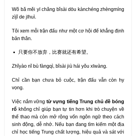
Wǒ bǎ měi yī chǎng bǐsài dōu kànchéng zhèngmíng
zìjǐ de jīhuì.
Tôi xem mỗi trận đấu như một cơ hội để khẳng định
bản thân.
只要你不放弃，比赛就还有希望。
Zhǐyào nǐ bù fàngqì, bǐsài jiù hái yǒu xīwàng.
Chỉ cần bạn chưa bỏ cuộc, trận đấu vẫn còn hy
vọng.
Việc nắm vững
từ vựng tiếng Trung chủ đề bóng
rổ
không chỉ giúp bạn tự tin hơn khi trò chuyện về
thể thao mà còn mở rộng vốn ngôn ngữ theo cách
sinh động, dễ nhớ. Nếu bạn đang tìm kiếm một địa
chỉ học tiếng Trung chất lượng, hiệu quả và sát với