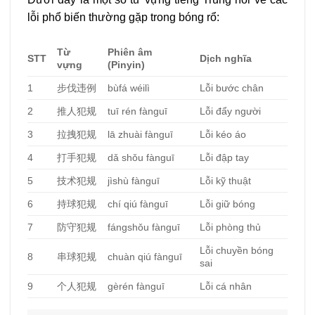
lỗi phổ biến thường gặp trong bóng rổ:
Từ
Phiên âm
STT
Dịch nghĩa
vựng
(Pinyin)
1
步伐违例
bùfá wéilì
Lỗi bước chân
2
推人犯规
tuī rén fànguī
Lỗi đẩy người
3
拉拽犯规
lā zhuài fànguī
Lỗi kéo áo
4
打手犯规
dǎ shǒu fànguī
Lỗi đập tay
5
技术犯规
jìshù fànguī
Lỗi kỹ thuật
6
持球犯规
chí qiú fànguī
Lỗi giữ bóng
7
防守犯规
fángshǒu fànguī
Lỗi phòng thủ
Lỗi chuyền bóng
8
串球犯规
chuàn qiú fànguī
sai
9
个人犯规
gèrén fànguī
Lỗi cá nhân