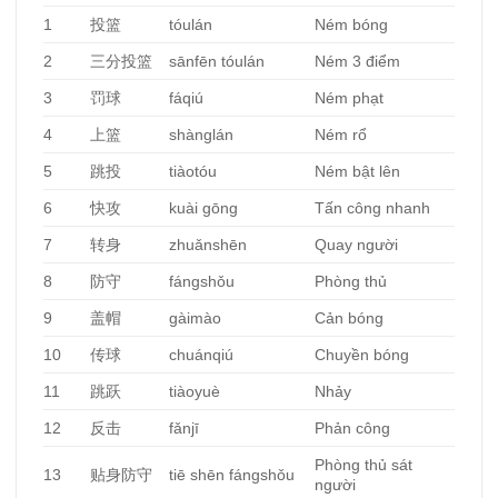
1
投篮
tóulán
Ném bóng
2
三分投篮
sānfēn tóulán
Ném 3 điểm
3
罚球
fáqiú
Ném phạt
4
上篮
shànglán
Ném rổ
5
跳投
tiàotóu
Ném bật lên
6
快攻
kuài gōng
Tấn công nhanh
7
转身
zhuǎnshēn
Quay người
8
防守
fángshǒu
Phòng thủ
9
盖帽
gàimào
Cản bóng
10
传球
chuánqiú
Chuyền bóng
11
跳跃
tiàoyuè
Nhảy
12
反击
fǎnjī
Phản công
Phòng thủ sát
13
贴身防守
tiē shēn fángshǒu
người