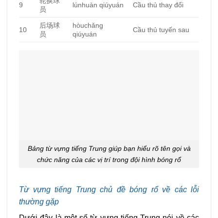
轮换球
9
lúnhuàn qiúyuán
Cầu thủ thay đổi
员
后场球
hòuchǎng
10
Cầu thủ tuyến sau
员
qiúyuán
Bảng từ vựng tiếng Trung giúp bạn hiểu rõ tên gọi và
chức năng của các vị trí trong đội hình bóng rổ
Từ vựng tiếng Trung chủ đề bóng rổ về các lỗi
thường gặp
Dưới đây là một số từ vựng tiếng Trung nói về các