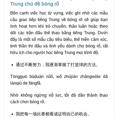
Trung chủ đề bóng rổ
Bên cạnh việc học từ vựng, việc ghi nhớ các mẫu
câu giao tiếp tiếng Trung về bóng rổ sẽ giúp bạn
linh hoạt hơn khi trò chuyện, thảo luận hoặc theo
dõi các trận đấu thể thao bằng tiếng Trung. Dưới
đây là một số mẫu câu tiêu biểu, thể hiện cảm xúc,
tinh thần thi đấu và tình yêu dành cho bóng rổ, rất
hữu ích cho người học tiếng Trung mọi trình độ.
通过不断努力，我逐渐掌握了打篮球的方法。
Tōngguò búduàn nǔlì, wǒ zhújiàn zhǎngwòle dǎ
lánqiú de fāngfǎ.
Nhờ không ngừng nỗ lực, tôi đã dần thành thạo
cách chơi bóng rổ.
我把每一场比赛都看成证明自己的机会。