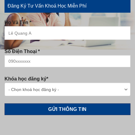
Đăng Ký Tư Vấn Khoá Học Miễn Phí
Họ Và Tên *
Số Điện Thoại *
Khóa học đăng ký*