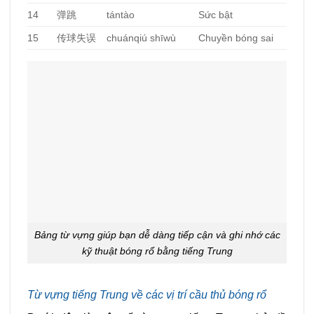
14
弹跳
tántào
Sức bật
15
传球失误
chuánqiú shīwù
Chuyền bóng sai
Bảng từ vựng giúp bạn dễ dàng tiếp cận và ghi nhớ các
kỹ thuật bóng rổ bằng tiếng Trung
Từ vựng tiếng Trung về các vị trí cầu thủ bóng rổ