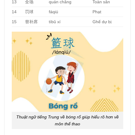
13
全场
quán chǎng
Toàn sân
14
罚球
fáqiú
Phạt
15
替补席
tìbǔ xí
Ghế dự bị
Thuật ngữ tiếng Trung về bóng rổ giúp hiểu rõ hơn về
môn thể thao