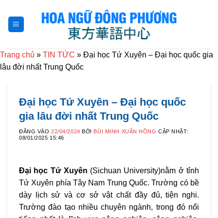
Bỏ
qua
nội
dung
Trang chủ
»
TIN TỨC
»
Đại học Tứ Xuyên – Đại học quốc gia
lâu đời nhất Trung Quốc
Đại học Tứ Xuyên – Đại học quốc
gia lâu đời nhất Trung Quốc
ĐĂNG VÀO
22/04/2024
BỞI
BÙI MINH XUÂN HỒNG
CẬP NHẬT:
08/01/2025 15:46
Đại học Tứ Xuyên
(Sichuan University)
nằm ở tỉnh
Tứ Xuyên phía Tây Nam Trung Quốc. Trường có bề
dày lịch sử và cơ sở vật chất đầy đủ, tiện nghi.
Trường đào tạo nhiều chuyên ngành, trong đó nổi