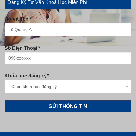
Đăng Ký Tư Vấn Khoá Học Miễn Phí
Họ Và Tên *
Số Điện Thoại *
Khóa học đăng ký*