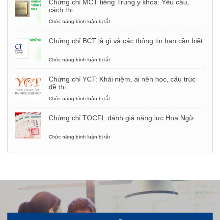
Chứng chỉ MCT tiếng Trung y khoa: Yêu cầu,
mẫu
cách thi
câu
phỏng
Chức năng bình luận bị tắt
ở
vấn
Chứng
xin
chỉ
Chứng chỉ BCT là gì và các thông tin bạn cần biết
việc
MCT
bằng
tiếng
tiếng
Trung
Chức năng bình luận bị tắt
ở
Trung
y
Chứng
khoa:
chỉ
Chứng chỉ YCT: Khái niệm, ai nên học, cấu trúc
Yêu
BCT
đề thi
cầu,
là
cách
gì
Chức năng bình luận bị tắt
ở
thi
và
Chứng
các
chỉ
Chứng chỉ TOCFL đánh giá năng lực Hoa Ngữ
thông
YCT:
tin
Khái
bạn
niệm,
Chức năng bình luận bị tắt
ở
cần
ai
Chứng
biết
nên
chỉ
học,
TOCFL
cấu
đánh
trúc
giá
đề
năng
thi
lực
Hoa
Ngữ