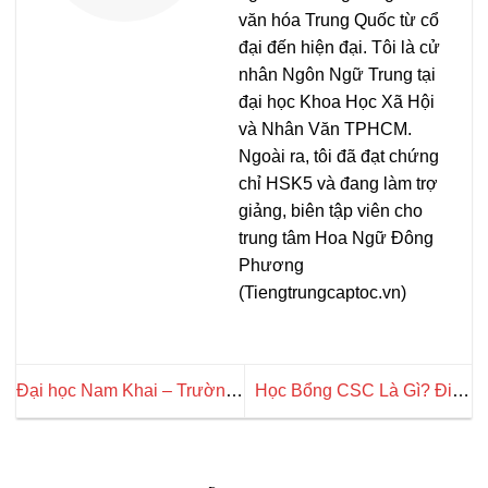
văn hóa Trung Quốc từ cổ
đại đến hiện đại. Tôi là cử
nhân Ngôn Ngữ Trung tại
đại học Khoa Học Xã Hội
và Nhân Văn TPHCM.
Ngoài ra, tôi đã đạt chứng
chỉ HSK5 và đang làm trợ
giảng, biên tập viên cho
trung tâm Hoa Ngữ Đông
Phương
(Tiengtrungcaptoc.vn)
Đại học Nam Khai – Trường
Học Bổng CSC Là Gì? Điều
đại học hạng A Trung Quốc
Kiện Để Xin Học Bổng Chính
Phủ Ra Sao?