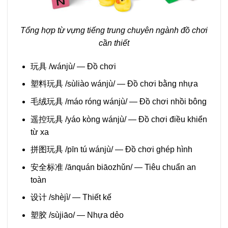
Tổng hợp từ vựng tiếng trung chuyên ngành đồ chơi
cần thiết
玩具 /wánjù/ — Đồ chơi
塑料玩具 /sùliào wánjù/ — Đồ chơi bằng nhựa
毛绒玩具 /máo róng wánjù/ — Đồ chơi nhồi bông
遥控玩具 /yáo kòng wánjù/ — Đồ chơi điều khiển
từ xa
拼图玩具 /pīn tú wánjù/ — Đồ chơi ghép hình
安全标准 /ānquán biāozhǔn/ — Tiêu chuẩn an
toàn
设计 /shèjì/ — Thiết kế
塑胶 /sùjiāo/ — Nhựa dẻo