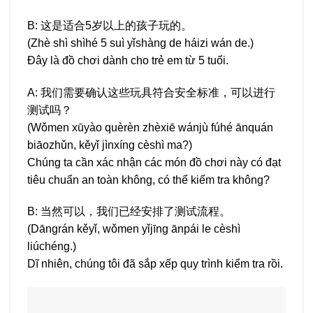
B: 这是适合5岁以上的孩子玩的。
(Zhè shì shìhé 5 suì yǐshàng de háizi wán de.)
Đây là đồ chơi dành cho trẻ em từ 5 tuổi.
A: 我们需要确认这些玩具符合安全标准，可以进行
测试吗？
(Wǒmen xūyào quèrèn zhèxiē wánjù fúhé ānquán
biāozhǔn, kěyǐ jìnxíng cèshì ma?)
Chúng ta cần xác nhận các món đồ chơi này có đạt
tiêu chuẩn an toàn không, có thể kiểm tra không?
B: 当然可以，我们已经安排了测试流程。
(Dāngrán kěyǐ, wǒmen yǐjīng ānpái le cèshì
liúchéng.)
Dĩ nhiên, chúng tôi đã sắp xếp quy trình kiểm tra rồi.