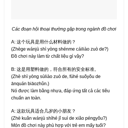
Các đoạn hội thoại thường gặp trong ngành đồ chơi
A: 这个玩具是用什么材料做的？
(Zhège wánjù shì yòng shénme cáiliào zuò de?)
Đồ chơi này làm từ chất liệu gì vậy?
B: 这是用塑料做的，符合所有的安全标准。
(Zhè shì yòng sùliào zuò de, fúhé suǒyǒu de
ānquán biāozhǔn.)
Nó được làm bằng nhựa, đáp ứng tất cả các tiêu
chuẩn an toàn.
A: 这款玩具适合几岁的小朋友？
(Zhè kuǎn wánjù shìhé jǐ suì de xiǎo péngyǒu?)
Món đồ chơi này phù hợp với trẻ em mấy tuổi?