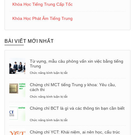
Khóa Học Tiếng Trung Cấp Tốc
Khóa Học Phát Âm Tiếng Trung
BÀI VIẾT MỚI NHẤT
Từ vựng, mẫu câu phỏng vấn xin việc bằng tiếng
Trung
Chức năng bình luận bị tắt
ở
Từ
vựng,
Chứng chỉ MCT tiếng Trung y khoa: Yêu cầu,
mẫu
cách thi
câu
phỏng
Chức năng bình luận bị tắt
ở
vấn
Chứng
xin
chỉ
Chứng chỉ BCT là gì và các thông tin bạn cần biết
việc
MCT
bằng
tiếng
tiếng
Trung
Chức năng bình luận bị tắt
ở
Trung
y
Chứng
khoa:
chỉ
Chứng chỉ YCT: Khái niệm, ai nên học, cấu trúc
Yêu
BCT