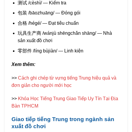
测试 /cèshì/ — Kiểm tra
包装 /bāozhuāng/ — Đóng gói
合格 /hégé/ — Đạt tiêu chuẩn
玩具生产商 /wánjù shēngchǎn shāng/ — Nhà
sản xuất đồ chơi
零部件 /líng bùjiàn/ — Linh kiện
Xem thêm:
>>
Cách ghi chép từ vựng tiếng Trung hiệu quả và
đơn giản cho người mới học
>>
Khóa Học Tiếng Trung Giao Tiếp Uy Tín Tại Địa
Bàn TPHCM
Giao tiếp tiếng Trung trong ngành sản
xuất đồ chơi