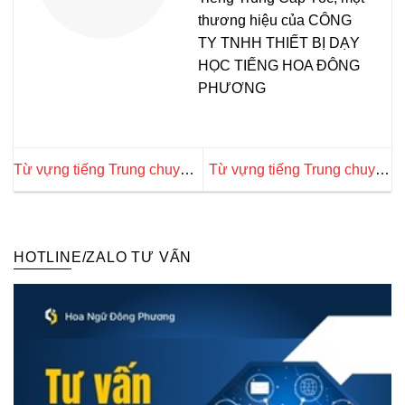
thương hiệu của CÔNG
TY TNHH THIẾT BỊ DẠY
HỌC TIẾNG HOA ĐÔNG
PHƯƠNG
Từ vựng tiếng Trung chuyên
Từ vựng tiếng Trung chuyên
ngành hàn xì dành cho
ngành xử lý nước thải chính
người mới
xác nhất
HOTLINE/ZALO TƯ VẤN