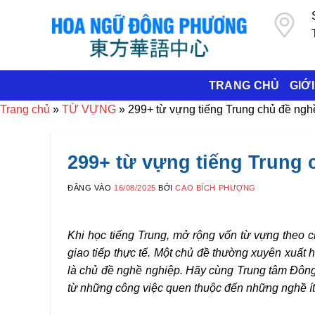
Bỏ
qua
nội
dung
TRANG CHỦ
GIỚI
Trang chủ
»
TỪ VỰNG
»
299+ từ vựng tiếng Trung chủ đề ngh
299+ từ vựng tiếng Trung
ĐĂNG VÀO
16/08/2025
BỞI
CAO BÍCH PHƯỢNG
Khi học tiếng Trung, mở rộng vốn từ vựng theo c
giao tiếp thực tế. Một chủ đề thường xuyên xuất h
là chủ đề nghề nghiệp. Hãy cùng Trung tâm Đô
từ những công việc quen thuộc đến những nghề ít