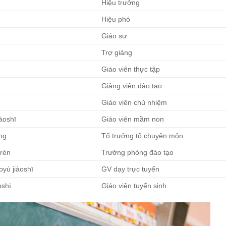
Hiệu trưởng
Hiệu phó
Giáo sư
Trợ giảng
Giáo viên thực tập
Giảng viên đào tạo
Giáo viên chủ nhiệm
iàoshī
Giáo viên mầm non
ng
Tổ trưởng tổ chuyên môn
ǔrèn
Trưởng phòng đào tạo
oyù jiàoshī
GV dạy trực tuyến
oshī
Giáo viên tuyển sinh