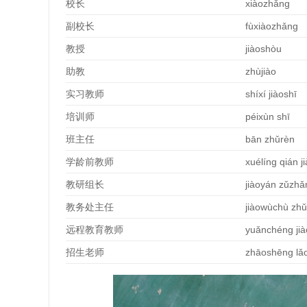
校
长
xiàozhǎng
副校
长
fùxiàozhǎng
教授
jiàoshòu
助教
zhùjiào
实习教师
shíxí jiàoshī
培
训师
péixùn shī
班主任
bān zhǔrèn
学
龄前教师
xuélíng qián j
教研
组长
jiàoyán zǔzhǎ
教
务处主任
jiàowùchù zh
远程教育教师
yuǎnchéng jià
招生老
师
zhāoshēng lǎ