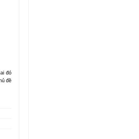
 ai đó
chủ đề