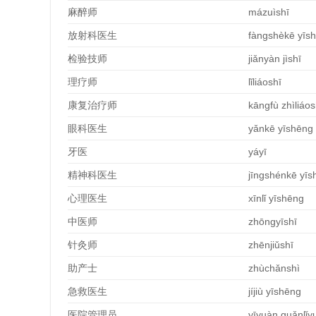
麻醉
师
mázuìshī
放射科医生
fàngshèkē yīs
检验技师
jiǎnyàn jìshī
理
疗师
lǐliáoshī
康复治
疗师
kāngfù zhìliáos
眼科医生
yǎnkē yīshēng
牙医
yáyī
精神科医生
jīngshénkē yīs
心理医生
xīnlǐ yīshēng
中医
师
zhōngyīshī
针灸师
zhēnjiǔshī
助
产士
zhùchǎnshì
急救医生
jíjiù yīshēng
医院管理
员
yīyuàn guǎnlǐy