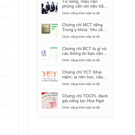
Từ vựng, mẫu câu
phỏng vấn xin việc bằng
tiếng Trung
Chức năng bình luận bị tắt
ở
Từ
vựng,
Chứng chỉ MCT tiếng
mẫu
Trung y khoa: Yêu cầu,
câu
cách thi
phỏng
Chức năng bình luận bị tắt
ở
vấn
Chứng
xin
chỉ
Chứng chỉ BCT là gì và
việc
MCT
các thông tin bạn cần
bằng
tiếng
biết
tiếng
Trung
Chức năng bình luận bị tắt
ở
Trung
y
Chứng
khoa:
chỉ
Chứng chỉ YCT: Khái
Yêu
BCT
niệm, ai nên học, cấu
cầu,
là
trúc đề thi
cách
gì
Chức năng bình luận bị tắt
ở
thi
và
Chứng
các
chỉ
Chứng chỉ TOCFL đánh
thông
YCT:
giá năng lực Hoa Ngữ
tin
Khái
bạn
niệm,
Chức năng bình luận bị tắt
ở
cần
ai
Chứng
biết
nên
chỉ
học,
TOCFL
cấu
đánh
trúc
giá
đề
năng