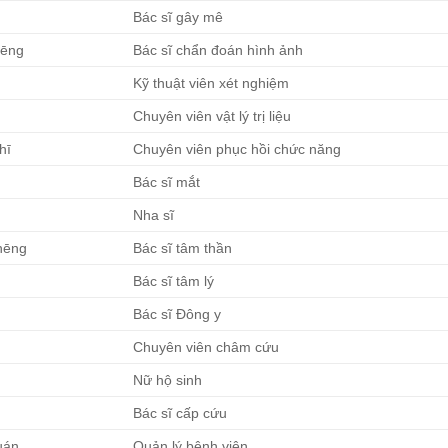
Bác sĩ gây mê
hēng
Bác sĩ chẩn đoán hình ảnh
Kỹ thuật viên xét nghiệm
Chuyên viên vật lý trị liệu
hī
Chuyên viên phục hồi chức năng
Bác sĩ mắt
Nha sĩ
hēng
Bác sĩ tâm thần
Bác sĩ tâm lý
Bác sĩ Đông y
Chuyên viên châm cứu
Nữ hộ sinh
Bác sĩ cấp cứu
uán
Quản lý bệnh viện