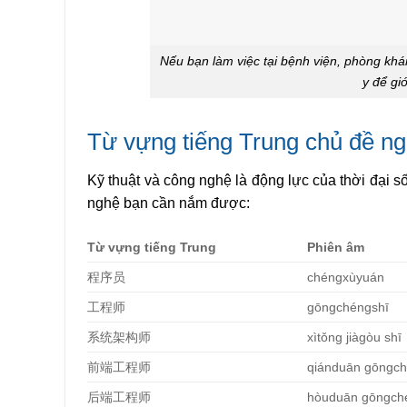
Nếu bạn làm việc tại bệnh viện, phòng kh
y để gi
Từ vựng tiếng Trung chủ đề ng
Kỹ thuật và công nghệ là động lực của thời đại s
nghệ bạn cần nắm được:
Từ vựng tiếng Trung
Phiên âm
程序
员
chéngxùyuán
工程
师
gōngchéngshī
系
统
架构
师
xìtǒng jiàgòu shī
前端工程
师
qiánduān gōngch
后端工程
师
hòuduān gōngch