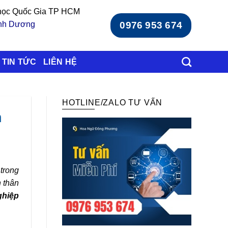
 học Quốc Gia TP HCM
ình Dương
0976 953 674
TIN TỨC
LIÊN HỆ
HOTLINE/ZALO TƯ VẤN
n
trong
n thân
ghiệp