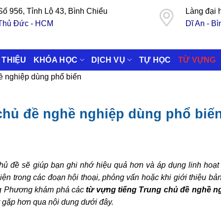
Số 956, Tỉnh Lộ 43, Bình Chiểu
Làng đại
Thủ Đức - HCM
Dĩ An - B
 THIỆU
KHÓA HỌC
DỊCH VỤ
TỰ HỌC
TỪ VỰNG
ề nghiệp dùng phổ biến
 chủ đề nghề nghiệp dùng phổ biế
hủ đề sẽ giúp bạn ghi nhớ hiệu quả hơn và áp dụng linh hoạt 
iện trong các đoạn hội thoại, phỏng vấn hoặc khi giới thiệu bả
ng Phương khám phá các
từ vựng tiếng Trung chủ đề nghề n
 gặp hơn qua nội dung dưới đây.