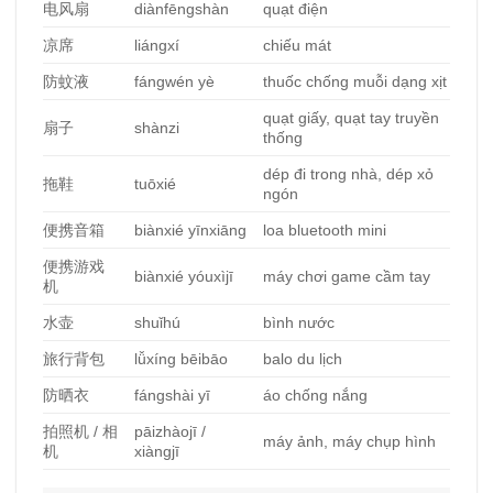
电风扇
diànfēngshàn
quạt điện
凉席
liángxí
chiếu mát
防蚊液
fángwén yè
thuốc chống muỗi dạng xịt
quạt giấy, quạt tay truyền
扇子
shànzi
thống
dép đi trong nhà, dép xỏ
拖鞋
tuōxié
ngón
便携音箱
biànxié yīnxiāng
loa bluetooth mini
便携游
戏
biànxié yóuxìjī
máy chơi game cầm tay
机
水
壶
shuǐhú
bình nước
旅行背包
lǚxíng bēibāo
balo du lịch
防晒衣
fángshài yī
áo chống nắng
拍照机
/
相
pāizhàojī /
máy ảnh, máy chụp hình
机
xiàngjī