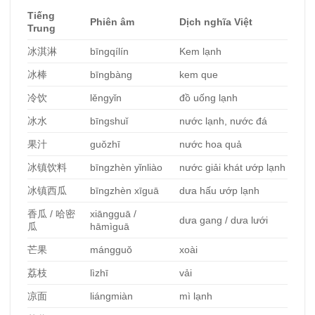
Tiếng
Phiên âm
Dịch nghĩa Việt
Trung
冰淇淋
bīngqílín
Kem lạnh
冰棒
bīngbàng
kem que
冷
饮
lěngyǐn
đồ uống lạnh
冰水
bīngshuǐ
nước lạnh, nước đá
果汁
guǒzhī
nước hoa quả
冰
镇饮料
bīngzhèn yǐnliào
nước giải khát ướp lạnh
冰
镇西瓜
bīngzhèn xīguā
dưa hấu ướp lạnh
香瓜
/
哈密
xiāngguā /
dưa gang / dưa lưới
瓜
hāmìguā
芒果
mángguǒ
xoài
荔枝
lìzhī
vải
凉面
liángmiàn
mì lạnh