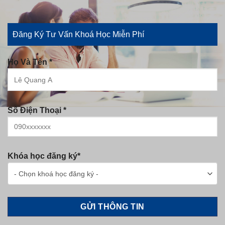
Hoa
Ngữ
Đăng Ký Tư Vấn Khoá Học Miễn Phí
Họ Và Tên *
Số Điện Thoại *
Khóa học đăng ký*