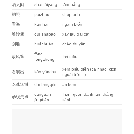
晒太阳
shài tàiyáng
tắm nắng
拍照
pāizhào
chụp ảnh
看海
kàn hǎi
ngắm biển
堆沙堡
duī shābǎo
xây lâu đài cát
划船
huáchuán
chèo thuyền
fàng
放
风筝
thả diều
fēngzheng
xem biểu diễn (ca nhạc, kịch
看演出
kàn yǎnchū
ngoài trời…)
吃冰淇淋
chī bīngqílín
ăn kem
cānguān
tham quan danh lam thắng
参
观景点
jǐngdiǎn
cảnh