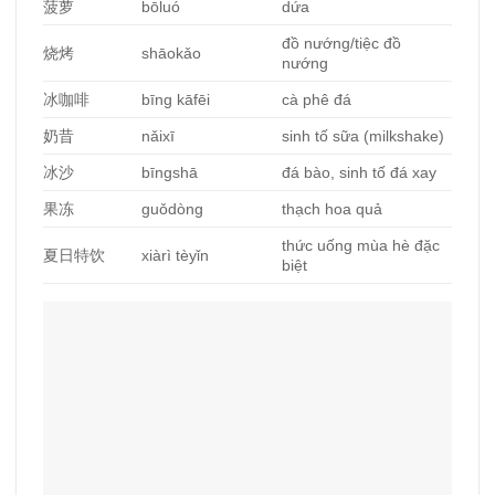
菠
萝
bōluó
dứa
đồ nướng/tiệc đồ
烧烤
shāokǎo
nướng
冰咖啡
bīng kāfēi
cà phê đá
奶昔
nǎixī
sinh tố sữa (milkshake)
冰沙
bīngshā
đá bào, sinh tố đá xay
果
冻
guǒdòng
thạch hoa quả
thức uống mùa hè đặc
夏日特
饮
xiàrì tèyǐn
biệt