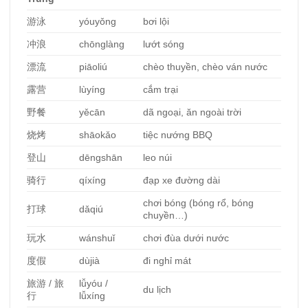
游泳
yóuyǒng
bơi lội
冲浪
chōnglàng
lướt sóng
漂流
piāoliú
chèo thuyền, chèo ván nước
露
营
lùyíng
cắm trại
野餐
yěcān
dã ngoại, ăn ngoài trời
烧烤
shāokǎo
tiệc nướng BBQ
登山
dēngshān
leo núi
骑行
qíxíng
đạp xe đường dài
chơi bóng (bóng rổ, bóng
打球
dǎqiú
chuyền…)
玩水
wánshuǐ
chơi đùa dưới nước
度假
dùjià
đi nghỉ mát
旅游
/
旅
lǚyóu /
du lịch
行
lǚxíng