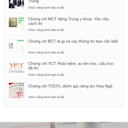
Trung
Chức năng bình luận bị tắt
ở
Từ
vựng,
Chứng chỉ MCT tiếng Trung y khoa: Yêu cầu,
mẫu
cách thi
câu
phỏng
Chức năng bình luận bị tắt
ở
vấn
Chứng
xin
chỉ
Chứng chỉ BCT là gì và các thông tin bạn cần biết
việc
MCT
bằng
tiếng
tiếng
Trung
Chức năng bình luận bị tắt
ở
Trung
y
Chứng
khoa:
chỉ
Chứng chỉ YCT: Khái niệm, ai nên học, cấu trúc
Yêu
BCT
đề thi
cầu,
là
cách
gì
Chức năng bình luận bị tắt
ở
thi
và
Chứng
các
chỉ
Chứng chỉ TOCFL đánh giá năng lực Hoa Ngữ
thông
YCT:
tin
Khái
bạn
niệm,
Chức năng bình luận bị tắt
ở
cần
ai
Chứng
biết
nên
chỉ
học,
TOCFL
cấu
đánh
trúc
giá
đề
năng
thi
lực