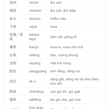
湿
润
shīrùn
ẩm ướt
潮湿
cháoshī
ẩm ướt, ẩm thấp
多云
duōyún
nhiều mây
下雨
xiàyǔ
mưa
雷暴／雷
léibào/
sấm sét, giông tố
雨
léiyǔ
暴雨
bàoyǔ
mưa to, mưa như trút
台
风
táifēng
bão, cuồng phong
太阳
tàiyáng
mặt trời nóng
阳光
yángguāng
ánh nắng, nắng rực
nắng gắt, nắng rát da như thiêu
烈日
liè rì
như đốt
阵风
zhènfēng
cơn gió lốc, gió giật
微
风
wēifēng
làn gió nhẹ, gió mát
huǒ shāo