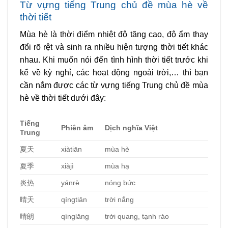
Từ vựng tiếng Trung chủ đề mùa hè về
thời tiết
Mùa hè là thời điểm nhiệt độ tăng cao, độ ẩm thay
đổi rõ rệt và sinh ra nhiều hiện tượng thời tiết khác
nhau. Khi muốn nói đến tình hình thời tiết trước khi
kể về kỳ nghỉ, các hoạt động ngoài trời,… thì bạn
cần nắm được các từ vựng tiếng Trung chủ đề mùa
hè về thời tiết dưới đây:
Tiếng
Phiên âm
Dịch nghĩa Việt
Trung
夏天
xiàtiān
mùa hè
夏季
xiàjì
mùa hạ
炎
热
yánrè
nóng bức
晴天
qíngtiān
trời nắng
晴朗
qínglǎng
trời quang, tạnh ráo