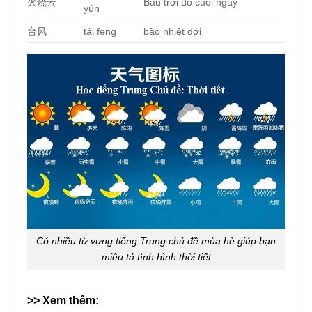
火
烧云
Bầu trời đỏ cuối ngày
yún
台
风
tái fēng
bão nhiệt đới
Có nhiều từ vựng tiếng Trung chủ đề mùa hè giúp bạn
miêu tả tình hình thời tiết
>> Xem thêm: