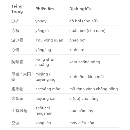
Tiếng
Phiên âm
Dịch nghĩa
Trung
泳衣
yǒngyī
đồ bơi (cho nữ)
泳
裤
yǒngkù
quần bơi (cho nam)
游泳圈
Yóu yǒng quān
phao bơi
泳
镜
yǒngjìng
kính bơi
Fáng shài
防晒霜
kem chống nắng
shuāng
墨
镜
/
太阳
mòjìng /
kính râm, kính mát
镜
tàiyángjìng
遮阳帽
zhēyáng mào
mũ rộng vành chống nắng
太阳
伞
tàiyáng sǎn
ô (dù) che nắng
shǒuchí
手持
风扇
quạt cầm tay
fēngshàn
空
调
kōngtiáo
máy điều hòa