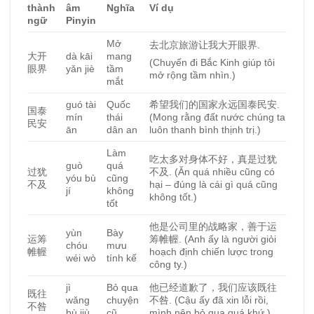
thành
âm
Nghĩa
Ví dụ
ngữ
Pinyin
Mở
去北京旅游
让
我大开眼界.
大开
dà kāi
mang
(Chuyến đi Bắc Kinh giúp tôi
眼界
yǎn jiè
tầm
mở rộng tầm nhìn.)
mắt
guó tài
Quốc
希望我
们
的国家永
远
国泰民安.
国泰
mín
thái
(Mong rằng đất nước chúng ta
民安
ān
dân an
luôn thanh bình thịnh trị.)
Làm
吃太多
对
身体不好，真是
过
犹
guò
quá
过
犹
不及.
(Ăn quá nhiều cũng có
yóu bù
cũng
不及
hại – đúng là cái gì quá cũng
jí
không
không tốt.)
tốt
他是公司里的
战
略家，善于运
yùn
Bày
运筹
筹帷幄.
(Anh ấy là người giỏi
chóu
mưu
帷幄
hoạch định chiến lược trong
wéi wò
tính kế
công ty.)
jì
Bỏ qua
他已
经
道歉了，我
们应该
既往
既往
wǎng
chuyện
不咎.
(Cậu ấy đã xin lỗi rồi,
不咎
bù jiù
cũ
mình nên bỏ qua quá khứ.)