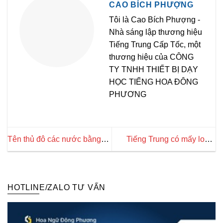
CAO BÍCH PHƯỢNG
Tôi là Cao Bích Phượng -
Nhà sáng lập thương hiệu
Tiếng Trung Cấp Tốc, một
thương hiệu của CÔNG
TY TNHH THIẾT BỊ DẠY
HỌC TIẾNG HOA ĐÔNG
PHƯƠNG
Tên thủ đô các nước bằng
Tiếng Trung có mấy loại?
tiếng Trung học nhanh nhớ
Các khu vực địa lý sử dụng
kỹ
chi tiết
HOTLINE/ZALO TƯ VẤN