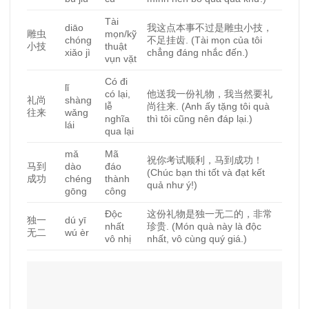
Tài
diāo
我
这
点本事不
过
是雕虫小技，
雕虫
mọn/kỹ
chóng
不足挂
齿
.
(Tài mọn của tôi
小技
thuật
xiǎo jì
chẳng đáng nhắc đến.)
vụn vặt
Có đi
lǐ
có lại,
他送我一份礼物，我当然要礼
礼尚
shàng
lễ
尚往来
. (Anh ấy tặng tôi quà
往来
wǎng
nghĩa
thì tôi cũng nên đáp lại.)
lái
qua lại
mǎ
Mã
祝你考
试顺
利，
马
到成功！
马
到
dào
đáo
(Chúc bạn thi tốt và đạt kết
成功
chéng
thành
quả như ý!)
gōng
công
Độc
这
份礼物是独一无二的，非常
独一
dú yī
nhất
珍
贵
.
(Món quà này là độc
无二
wú èr
vô nhị
nhất, vô cùng quý giá.)