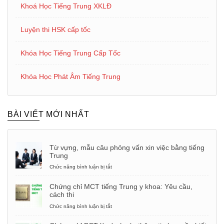
Khoá Học Tiếng Trung XKLĐ
Luyện thi HSK cấp tốc
Khóa Học Tiếng Trung Cấp Tốc
Khóa Học Phát Âm Tiếng Trung
BÀI VIẾT MỚI NHẤT
Từ vựng, mẫu câu phỏng vấn xin việc bằng tiếng
Trung
Chức năng bình luận bị tắt
ở
Từ
vựng,
Chứng chỉ MCT tiếng Trung y khoa: Yêu cầu,
mẫu
cách thi
câu
phỏng
Chức năng bình luận bị tắt
ở
vấn
Chứng
xin
chỉ