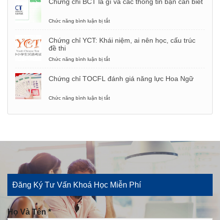
Chứng chỉ BCT là gì và các thông tin bạn cần biết
việc
MCT
bằng
tiếng
tiếng
Trung
Chức năng bình luận bị tắt
ở
Trung
y
Chứng
khoa:
chỉ
Chứng chỉ YCT: Khái niệm, ai nên học, cấu trúc
Yêu
BCT
đề thi
cầu,
là
cách
gì
Chức năng bình luận bị tắt
ở
thi
và
Chứng
các
chỉ
Chứng chỉ TOCFL đánh giá năng lực Hoa Ngữ
thông
YCT:
tin
Khái
bạn
niệm,
Chức năng bình luận bị tắt
ở
cần
ai
Chứng
biết
nên
chỉ
học,
TOCFL
cấu
đánh
trúc
giá
đề
năng
thi
lực
Hoa
Ngữ
Đăng Ký Tư Vấn Khoá Học Miễn Phí
Họ Và Tên *