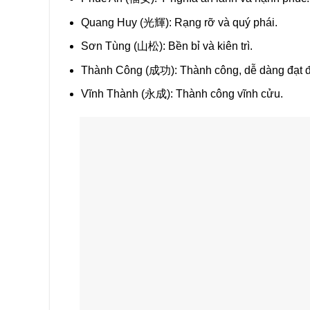
Quang Huy (
光輝)
: Rạng rỡ và quý phái.
Sơn Tùng (
山松)
: Bền bỉ và kiên trì.
Thành Công (
成功)
: Thành công, dễ dàng đạt 
Vĩnh Thành (
永成)
: Thành công vĩnh cửu.