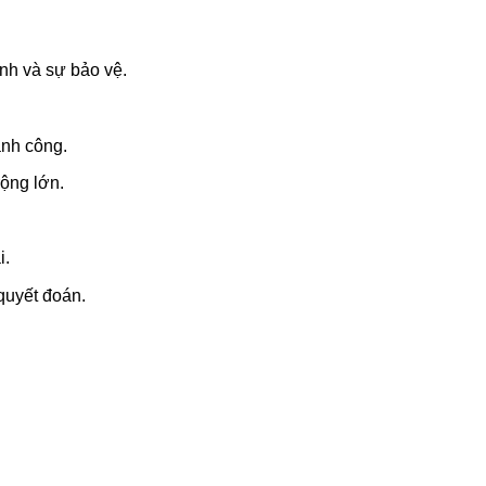
ình và sự bảo vệ.
ành công.
rộng lớn.
i.
quyết đoán.