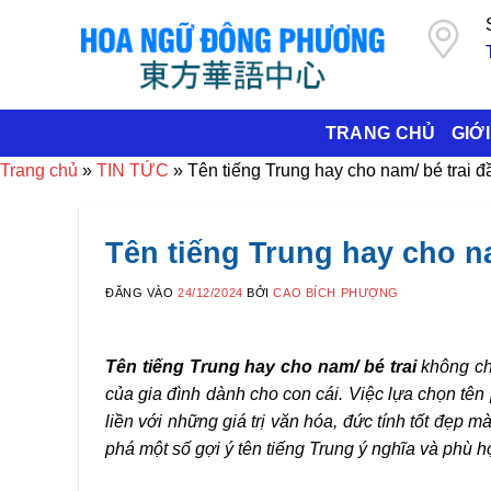
Bỏ
qua
nội
dung
TRANG CHỦ
GIỚI
Trang chủ
»
TIN TỨC
»
Tên tiếng Trung hay cho nam/ bé trai đ
Tên tiếng Trung hay cho na
ĐĂNG VÀO
24/12/2024
BỞI
CAO BÍCH PHƯỢNG
Tên tiếng Trung hay cho nam/ bé trai
không ch
của gia đình dành cho con cái. Việc lựa chọn tên 
liền với những giá trị văn hóa, đức tính tốt đẹp 
phá một số gợi ý tên tiếng Trung ý nghĩa và phù hợ