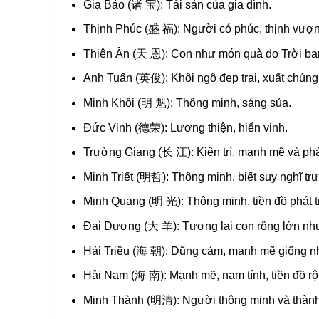
Gia Bảo (
诸
宝)
: Tài sản của gia đình.
Thịnh Phúc (
盛
福)
: Người có phúc, thịnh vượ
Thiên Ân (
天
恩)
: Con như món quà do Trời ba
Anh Tuấn (
英俊)
: Khôi ngô đẹp trai, xuất chúng
Minh Khôi (
明
魁)
: Thông minh, sáng sủa.
Đức Vinh (
德荣)
: Lương thiện, hiển vinh.
Trường Giang (
长
江)
: Kiên trì, mạnh mẽ và phá
Minh Triết (
明哲)
: Thông minh, biết suy nghĩ tr
Minh Quang (
明
光)
: Thông minh, tiền đồ phát t
Đại Dương (
大
羊)
: Tương lai con rộng lớn nh
Hải Triều (
海
朝)
: Dũng cảm, mạnh mẽ giống như
Hải Nam (
海
南)
: Mạnh mẽ, nam tính, tiền đồ 
Minh Thành (
明清)
: Người thông minh và thàn