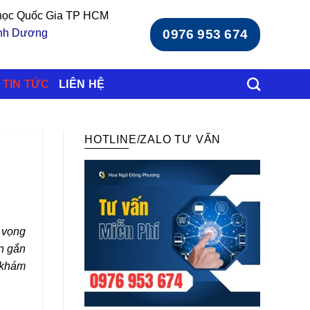
 học Quốc Gia TP HCM
ình Dương
0976 953 674
TIN TỨC
LIÊN HỆ
HOTLINE/ZALO TƯ VẤN
 vọng
òn gắn
g khám