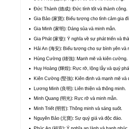
Đức Thành (
德成)
: Đức tính tốt và thành công.
Gia Bảo (
家寶)
: Biểu tượng cho tình cảm gia đ
Gia Minh (
家明)
: Dáng sủa và minh mẫn.
Gia Phát (
家發)
: Ý nghĩa về sự phát triển và th
Hải An (
海安)
: Biểu tượng cho sự bình yên và 
Hùng Cường (
雄強)
: Mạnh mẽ và kiên cường.
Huy Hoàng (
輝煌)
: Rực rỡ, lộng lẫy và quý phá
Kiên Cường (
堅強)
: Kiên định và mạnh mẽ và 
Lương Minh (
良明)
: Liên thiện và thông minh.
Minh Quang (
明光)
: Rực rỡ và minh mẫn.
Minh Triết (
明哲)
: Thông minh và sáng suốt.
Nguyên Bảo (
元寶)
: Sự quý giá và độc đáo.
Phúc An (
福安)
: Ý nghĩa an lành và hạnh phúc.