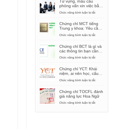
Từ vựng, mẫu câu
phỏng vấn xin việc bằng
tiếng Trung
Chức năng bình luận bị tắt
ở
Từ
vựng,
Chứng chỉ MCT tiếng
mẫu
Trung y khoa: Yêu cầu,
câu
cách thi
phỏng
Chức năng bình luận bị tắt
ở
vấn
Chứng
xin
chỉ
Chứng chỉ BCT là gì và
việc
MCT
các thông tin bạn cần
bằng
tiếng
biết
tiếng
Trung
Chức năng bình luận bị tắt
ở
Trung
y
Chứng
khoa:
chỉ
Chứng chỉ YCT: Khái
Yêu
BCT
niệm, ai nên học, cấu
cầu,
là
trúc đề thi
cách
gì
Chức năng bình luận bị tắt
ở
thi
và
Chứng
các
chỉ
Chứng chỉ TOCFL đánh
thông
YCT:
giá năng lực Hoa Ngữ
tin
Khái
bạn
niệm,
Chức năng bình luận bị tắt
ở
cần
ai
Chứng
biết
nên
chỉ
học,
TOCFL
cấu
đánh
trúc
giá
đề
năng