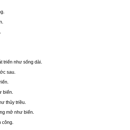
ng.
n.
.
t triển như sống dài.
ước sau.
riển.
ư biển.
 thủy triều.
rộng mở như biển.
h công.