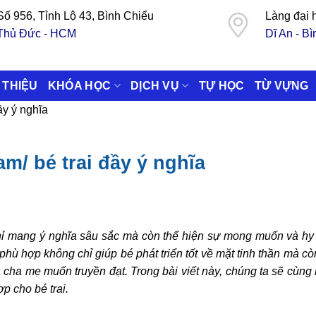
Số 956, Tỉnh Lộ 43, Bình Chiểu
Làng đại
Thủ Đức - HCM
Dĩ An - B
 THIỆU
KHÓA HỌC
DỊCH VỤ
TỰ HỌC
TỪ VỰNG
ầy ý nghĩa
m/ bé trai đầy ý nghĩa
ỉ mang ý nghĩa sâu sắc mà còn thể hiện sự mong muốn và hy
phù hợp không chỉ giúp bé phát triển tốt về mặt tinh thần mà c
mà cha mẹ muốn truyền đạt. Trong bài viết này, chúng ta sẽ cùn
p cho bé trai.