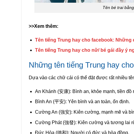
Tên bé trai bằng
>>Xem thêm:
Tên tiếng Trung hay cho facebook: Những 
Tên tiếng Trung hay cho nữ/ bé gái đầy ý n
Những tên tiếng Trung hay cho 
Dựa vào các chữ cái có thể đặt được rất nhiều tên
An Khánh (
安康)
: Bình an, khỏe mạnh, tiền đồ
Bình An (
平安)
: Yên bình và an toàn, ổn định.
Cường An (
強安)
: Kiên cường, mạnh mẽ và bì
Cường Phát (
強發)
: Kiên cường và tương lai 
Đức Hòa (
德和)
: Người có đức và hòa đồng.